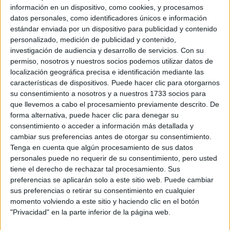
información en un dispositivo, como cookies, y procesamos
Grado en Periodismo
Zaragoza
datos personales, como identificadores únicos e información
Presencial
estándar enviada por un dispositivo para publicidad y contenido
Universidad San Jorge
Nota de corte
personalizado, medición de publicidad y contenido,
No aplica
Universidad Privada
investigación de audiencia y desarrollo de servicios.
Con su
Web de la facultad:
https://www.usj.es/conoce-la-usj/centros...
Duración:
4,0 años
permiso, nosotros y nuestros socios podemos utilizar datos de
Idioma de
Precio del primer curso:
10.260 €
localización geográfica precisa e identificación mediante las
enseñanza:
características de dispositivos. Puede hacer clic para otorgarnos
Pídeles información ¡GRATIS!
Castellano
su consentimiento a nosotros y a nuestros 1733 socios para
que llevemos a cabo el procesamiento previamente descrito. De
Doble Grado en Comunicación Audiovisual + Periodismo
Zaragoza
forma alternativa, puede hacer clic para denegar su
Presencial
consentimiento o acceder a información más detallada y
Universidad San Jorge
Nota de corte
No aplica
cambiar sus preferencias antes de otorgar su consentimiento.
Universidad Privada
Duración:
5,0 años
Tenga en cuenta que algún procesamiento de sus datos
Precio del primer curso:
10.380 €
personales puede no requerir de su consentimiento, pero usted
Idioma de
tiene el derecho de rechazar tal procesamiento. Sus
Pídeles información ¡GRATIS!
enseñanza:
preferencias se aplicarán solo a este sitio web. Puede cambiar
Bilingüe
(castellano/lengu
sus preferencias o retirar su consentimiento en cualquier
cooficial)
momento volviendo a este sitio y haciendo clic en el botón
"Privacidad" en la parte inferior de la página web.