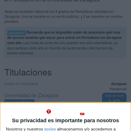
Abajo se muestran datos de los 3 grados de Periodismo ofrecidos en
Zaragoza. Uno se imparte en un centro público, y 2 se imparten en centros
privados.
Recuerda que es imposible saber de antemano qué nota
Importante:
de acceso tendrás que sacar para entrar en Periodismo en Zaragoza
este año.
Las notas de corte del año pasado son sólo orientativas, ya
que cambian cada año en función de la demanda y del número de
plazas ofrecidas.
Titulaciones
Grado en Periodismo
Zaragoza
Presencial
Universidad de Zaragoza
Nota de corte
9,431
Universidad Pública
Web de la facultad:
http://fyl.unizar.es/
Duración:
4,0 años
Idioma de
Precio del primer curso:
1.190 €
enseñanza:
Su privacidad es importante para nosotros
Pídeles información ¡GRATIS!
Castellano
Nosotros y nuestros
socios
almacenamos y/o accedemos a