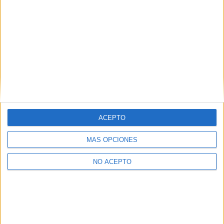
Periodismo Tarragona
Periodismo Tenerife
Periodismo Valencia
Periodismo Valladolid
Periodismo Vizcaya
Periodismo Zaragoza
ACEPTO
MÁS OPCIONES
NO ACEPTO
Las Notas de Corte más buscadas