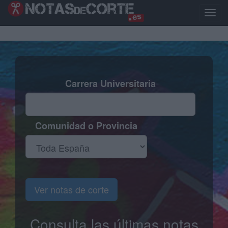
Pasar
al
Toggl
contenido
naviga
principal
Carrera Universitaria
Comunidad o Provincia
Ver notas de corte
Consulta las últimas notas