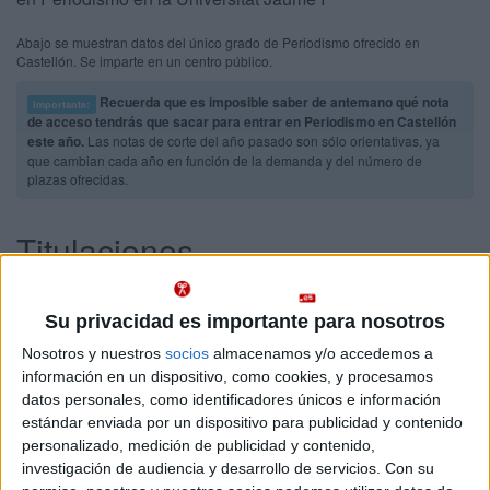
Abajo se muestran datos del único grado de Periodismo ofrecido en
Castellón. Se imparte en un centro público.
Recuerda que es imposible saber de antemano qué nota
Importante:
de acceso tendrás que sacar para entrar en Periodismo en Castellón
este año.
Las notas de corte del año pasado son sólo orientativas, ya
que cambian cada año en función de la demanda y del número de
plazas ofrecidas.
Titulaciones
Grado en Periodismo
Castellón
Presencial
Su privacidad es importante para nosotros
Universitat Jaume I
Nota de corte
Nosotros y nuestros
socios
almacenamos y/o accedemos a
8,692
Universidad Pública
información en un dispositivo, como cookies, y procesamos
Web de la facultad:
https://www.uji.es/centres/fchs/...
Duración:
4,0 años
datos personales, como identificadores únicos e información
Idioma de
Precio del primer curso:
842 €
estándar enviada por un dispositivo para publicidad y contenido
enseñanza:
Pídeles información ¡GRATIS!
personalizado, medición de publicidad y contenido,
Bilingüe
(castellano/lengu
investigación de audiencia y desarrollo de servicios.
Con su
cooficial)