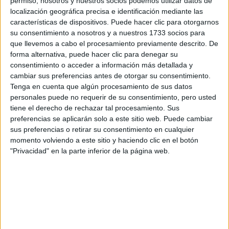
permiso, nosotros y nuestros socios podemos utilizar datos de
localización geográfica precisa e identificación mediante las
características de dispositivos. Puede hacer clic para otorgarnos
Notas de corte Periodismo por
su consentimiento a nosotros y a nuestros 1733 socios para
que llevemos a cabo el procesamiento previamente descrito. De
provincias
forma alternativa, puede hacer clic para denegar su
consentimiento o acceder a información más detallada y
Oferta en toda España
cambiar sus preferencias antes de otorgar su consentimiento.
Tenga en cuenta que algún procesamiento de sus datos
Periodismo A Coruña
personales puede no requerir de su consentimiento, pero usted
tiene el derecho de rechazar tal procesamiento. Sus
Periodismo Alicante
preferencias se aplicarán solo a este sitio web. Puede cambiar
sus preferencias o retirar su consentimiento en cualquier
Periodismo Badajoz
momento volviendo a este sitio y haciendo clic en el botón
"Privacidad" en la parte inferior de la página web.
Periodismo Baleares
Periodismo Barcelona
Periodismo Burgos
Periodismo Cantabria