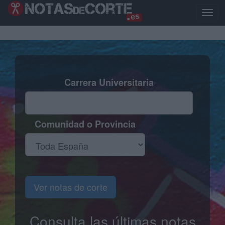
Pasar
al
Toggl
contenido
naviga
principal
Carrera Universitaria
Comunidad o Provincia
Ver notas de corte
Consulta las últimas notas