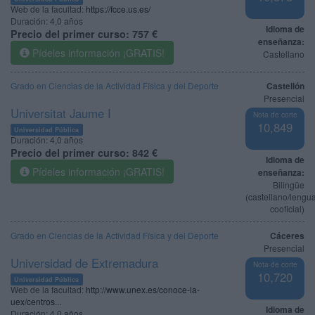
Web de la facultad:
https://fcce.us.es/
Duración:
4,0 años
Idioma de
Precio del primer curso:
757 €
enseñanza:
Pídeles información ¡GRATIS!
Castellano
Grado en Ciencias de la Actividad Física y del Deporte
Castellón
Presencial
Universitat Jaume I
Nota de corte
10,849
Universidad Pública
Duración:
4,0 años
Precio del primer curso:
842 €
Idioma de
Pídeles información ¡GRATIS!
enseñanza:
Bilingüe
(castellano/lengu
cooficial)
Grado en Ciencias de la Actividad Física y del Deporte
Cáceres
Presencial
Universidad de Extremadura
Nota de corte
10,720
Universidad Pública
Web de la facultad:
http://www.unex.es/conoce-la-
uex/centros...
Idioma de
Duración:
4,0 años