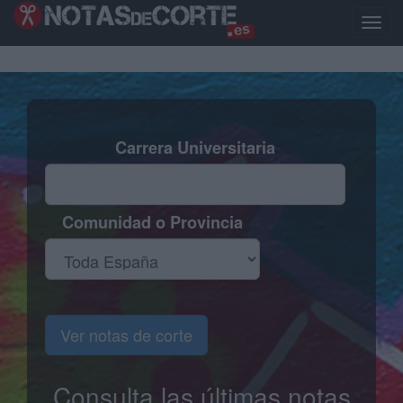
Pasar
al
Toggl
contenido
naviga
principal
Carrera Universitaria
Comunidad o Provincia
Ver notas de corte
Consulta las últimas notas