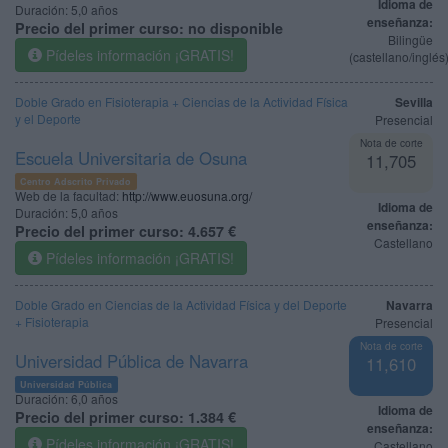
Idioma de
Duración:
5,0 años
enseñanza:
Precio del primer curso:
no disponible
Bilingüe
Pídeles información ¡GRATIS!
(castellano/inglés
Doble Grado en Fisioterapia + Ciencias de la Actividad Física
Sevilla
y el Deporte
Presencial
Nota de corte
Escuela Universitaria de Osuna
11,705
Centro Adscrito Privado
Web de la facultad:
http://www.euosuna.org/
Idioma de
Duración:
5,0 años
enseñanza:
Precio del primer curso:
4.657 €
Castellano
Pídeles información ¡GRATIS!
Doble Grado en Ciencias de la Actividad Física y del Deporte
Navarra
+ Fisioterapia
Presencial
Nota de corte
Universidad Pública de Navarra
11,610
Universidad Pública
Duración:
6,0 años
Idioma de
Precio del primer curso:
1.384 €
enseñanza:
Pídeles información ¡GRATIS!
Castellano