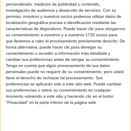
Grado en Ciencias de la Actividad Física y del Deporte
Madrid
personalizado, medición de publicidad y contenido,
Presencial
investigación de audiencia y desarrollo de servicios.
Con su
Universidad Rey Juan Carlos
Nota de corte
permiso, nosotros y nuestros socios podemos utilizar datos de
10,625
localización geográfica precisa e identificación mediante las
Universidad Pública
Duración:
4,0 años
características de dispositivos. Puede hacer clic para otorgarnos
Precio del primer curso:
1.241 €
Idioma de
su consentimiento a nosotros y a nuestros 1733 socios para
Pídeles información ¡GRATIS!
enseñanza:
que llevemos a cabo el procesamiento previamente descrito. De
Castellano
forma alternativa, puede hacer clic para denegar su
consentimiento o acceder a información más detallada y
Grado en Ciencias de la Actividad Física y el Deporte
Valencia
cambiar sus preferencias antes de otorgar su consentimiento.
Presencial
Tenga en cuenta que algún procesamiento de sus datos
Universitat de València
Nota de corte
personales puede no requerir de su consentimiento, pero usted
10,595
Universidad Pública
tiene el derecho de rechazar tal procesamiento. Sus
Web de la facultad:
http://www.uv.es/fcafe
Duración:
4,0 años
preferencias se aplicarán solo a este sitio web. Puede cambiar
Idioma de
Precio del primer curso:
842 €
sus preferencias o retirar su consentimiento en cualquier
enseñanza:
momento volviendo a este sitio y haciendo clic en el botón
Pídeles información ¡GRATIS!
Bilingüe
"Privacidad" en la parte inferior de la página web.
(castellano/lengu
cooficial)
Grado en Ciencias de la Actividad Física y del Deporte
Madrid
Presencial
Universidad Autónoma de Madrid
Nota de corte