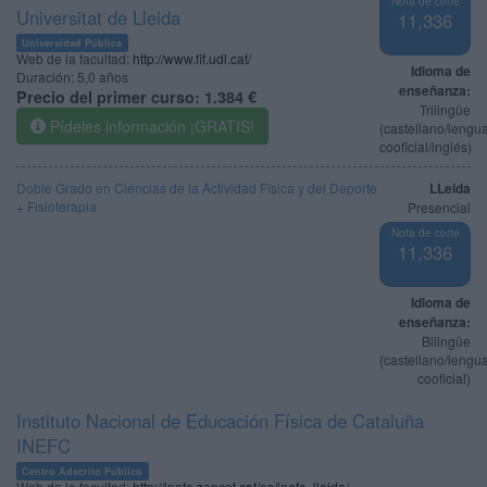
Nota de corte
Universitat de Lleida
11,336
Universidad Pública
Web de la facultad:
http://www.fif.udl.cat/
Idioma de
Duración:
5,0 años
enseñanza:
Precio del primer curso:
1.384 €
Trilingüe
Pídeles información ¡GRATIS!
(castellano/lengu
cooficial/inglés)
Doble Grado en Ciencias de la Actividad Física y del Deporte
LLeida
+ Fisioterapia
Presencial
Nota de corte
11,336
Idioma de
enseñanza:
Bilingüe
(castellano/lengu
cooficial)
Instituto Nacional de Educación Física de Cataluña
INEFC
Centro Adscrito Público
Web de la facultad:
http://inefc.gencat.cat/es/inefc_lleida/