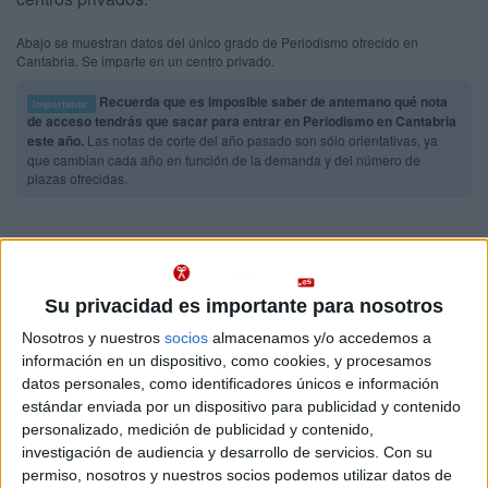
Abajo se muestran datos del único grado de Periodismo ofrecido en
Cantabria. Se imparte en un centro privado.
Recuerda que es imposible saber de antemano qué nota
Importante:
de acceso tendrás que sacar para entrar en Periodismo en Cantabria
este año.
Las notas de corte del año pasado son sólo orientativas, ya
que cambian cada año en función de la demanda y del número de
plazas ofrecidas.
Titulaciones
Grado en Periodismo
Cantabria
Su privacidad es importante para nosotros
Presencial
Universidad Europea del Atlántico
Nosotros y nuestros
socios
almacenamos y/o accedemos a
Nota de corte
No aplica
información en un dispositivo, como cookies, y procesamos
Universidad Privada
Web de la facultad:
http://www.uneatlantico.es
datos personales, como identificadores únicos e información
Duración:
4,0 años
estándar enviada por un dispositivo para publicidad y contenido
Idioma de
Precio del primer curso:
5.880 €
enseñanza:
personalizado, medición de publicidad y contenido,
Pídeles información ¡GRATIS!
Castellano
investigación de audiencia y desarrollo de servicios.
Con su
permiso, nosotros y nuestros socios podemos utilizar datos de