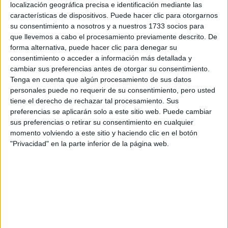
localización geográfica precisa e identificación mediante las
Notas de corte Periodismo por
características de dispositivos. Puede hacer clic para otorgarnos
su consentimiento a nosotros y a nuestros 1733 socios para
provincias
que llevemos a cabo el procesamiento previamente descrito. De
forma alternativa, puede hacer clic para denegar su
Oferta en toda España
consentimiento o acceder a información más detallada y
cambiar sus preferencias antes de otorgar su consentimiento.
Periodismo A Coruña
Tenga en cuenta que algún procesamiento de sus datos
personales puede no requerir de su consentimiento, pero usted
Periodismo Alicante
tiene el derecho de rechazar tal procesamiento. Sus
preferencias se aplicarán solo a este sitio web. Puede cambiar
Periodismo Badajoz
sus preferencias o retirar su consentimiento en cualquier
momento volviendo a este sitio y haciendo clic en el botón
Periodismo Baleares
"Privacidad" en la parte inferior de la página web.
Periodismo Barcelona
Periodismo Burgos
Periodismo Cantabria
Periodismo Castellón