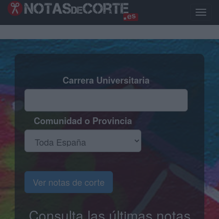
Pasar
al
Toggle
contenido
naviga
principal
Carrera Universitaria
Comunidad o Provincia
Ver notas de corte
Consulta las últimas notas