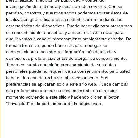
Grado en Periodismo
Las Palmas
investigación de audiencia y desarrollo de servicios.
Con su
Presencial
permiso, nosotros y nuestros socios podemos utilizar datos de
Universidad Fernando Pessoa Canarias
Nota de corte
No aplica
localización geográfica precisa e identificación mediante las
Universidad Privada
Duración:
4,0 años
características de dispositivos. Puede hacer clic para otorgarnos
Precio del primer curso:
no disponible
su consentimiento a nosotros y a nuestros 1733 socios para
Idioma de
que llevemos a cabo el procesamiento previamente descrito. De
Pídeles información ¡GRATIS!
enseñanza:
forma alternativa, puede hacer clic para denegar su
Castellano
consentimiento o acceder a información más detallada y
cambiar sus preferencias antes de otorgar su consentimiento.
Notas de corte Periodismo por
Tenga en cuenta que algún procesamiento de sus datos
personales puede no requerir de su consentimiento, pero usted
provincias
tiene el derecho de rechazar tal procesamiento. Sus
preferencias se aplicarán solo a este sitio web. Puede cambiar
Oferta en toda España
sus preferencias o retirar su consentimiento en cualquier
momento volviendo a este sitio y haciendo clic en el botón
Periodismo A Coruña
"Privacidad" en la parte inferior de la página web.
Periodismo Alicante
Periodismo Badajoz