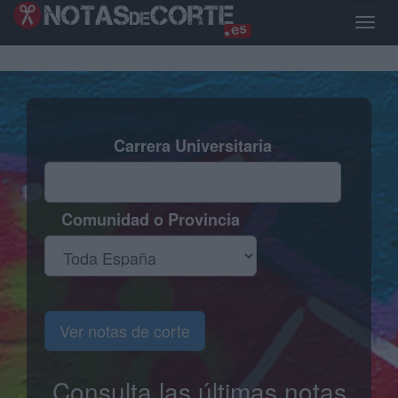
Pasar
al
Toggle
contenido
naviga
principal
Carrera Universitaria
Comunidad o Provincia
Ver notas de corte
Consulta las últimas notas