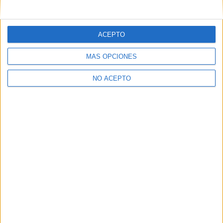
ACEPTO
MÁS OPCIONES
NO ACEPTO
Las Notas de Corte más buscadas
Simulador de notas de corte
Notas de corte Distrito Único Andaluz (DUA)
Notas de corte Madrid
Notas de corte Valencia
Notas de corte Cataluña
Notas de corte Galicia
Notas de corte Granada
Notas de corte Medicina
Notas de corte Enfermería