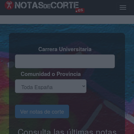
Pasar
al
Toggle
contenido
naviga
principal
Carrera Universitaria
Comunidad o Provincia
Ver notas de corte
Consulta las últimas notas