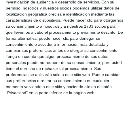
investigación de audiencia y desarrollo de servicios.
Con su
recomendación alguna de EL PROPIETARIO sobre los mismos, por lo que
EL PROPIETARIO no será responsable en absoluto respecto de su
permiso, nosotros y nuestros socios podemos utilizar datos de
contenido y licitud.
localización geográfica precisa e identificación mediante las
características de dispositivos. Puede hacer clic para otorgarnos
su consentimiento a nosotros y a nuestros 1733 socios para
CONTENIDOS Y COMPORTAMIENTO DEL USUARIO
que llevemos a cabo el procesamiento previamente descrito. De
Como cliente o usuario de LOS SITIOS WEB DE COMPÁS, Ud. se
forma alternativa, puede hacer clic para denegar su
compromete a hacer un uso adecuado de los contenidos y servicios
consentimiento o acceder a información más detallada y
ofrecidos a través de la misma y a no emplearlos para:
cambiar sus preferencias antes de otorgar su consentimiento.
Incurrir en actividades ilícitas, ilegales o contrarias a la buena fe y al
Tenga en cuenta que algún procesamiento de sus datos
orden público.
personales puede no requerir de su consentimiento, pero usted
Difundir contenidos o propaganda de carácter racista, xenófobo,
pornográfico, que haga apología del terrorismo o que atente contra
tiene el derecho de rechazar tal procesamiento. Sus
los derechos humanos.
preferencias se aplicarán solo a este sitio web. Puede cambiar
Provocar daños en los sistemas físicos y lógicos de EL
sus preferencias o retirar su consentimiento en cualquier
PROPIETARIO, de sus proveedores o de terceras personas,
momento volviendo a este sitio y haciendo clic en el botón
introducir o difundir en la red virus informáticos o cualesquiera otros
"Privacidad" en la parte inferior de la página web.
sistemas físicos o lógicos que sean susceptibles de provocar los
daños anteriormente mencionados.
Difundir contenidos que atenten contra la imagen y reputación de EL
PROPIETARIO o de terceros. Debido a que como usuario podrás
valorar determinados contenidos de terceros en LOS SITIOS WEB DE
COMPÁS, EL USUARIO se compromete a que las valoraciones,
aunque sean negativas, se efectúen educadamente y desde el
respeto.