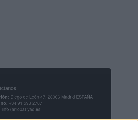
áctanos
ción:
Diego de León 47, 28006 Madrid ESPAÑA
ono:
+34 91 593 2767
:
info (arroba) yaq.es
mación legal
legal