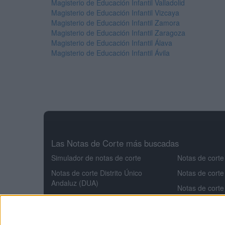
Magisterio de Educación Infantil Valladolid
Magisterio de Educación Infantil Vizcaya
Magisterio de Educación Infantil Zamora
Magisterio de Educación Infantil Zaragoza
Magisterio de Educación Infantil Álava
Magisterio de Educación Infantil Ávila
Las Notas de Corte más buscadas
Simulador de notas de corte
Notas de corte
Notas de corte Distrito Único
Notas de corte
Andaluz (DUA)
Notas de corte
Notas de corte Madrid
Notas de corte
Notas de corte Valencia
Notas de corte