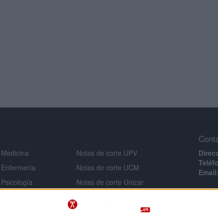
Cont
 Medicina
Notas de corte UPV
Direc
Teléf
 Enfermería
Notas de corte UCM
Email
 Psicología
Notas de corte Unizar
Infor
 Veterinaria
Notas de corte URJC
Aviso 
 Ingeniería
Notas de corte USAL