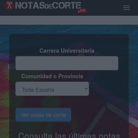
Pasar
al
Toggle
contenido
naviga
principal
Carrera Universitaria
Comunidad o Provincia
Ver notas de corte
Consulta las últimas notas