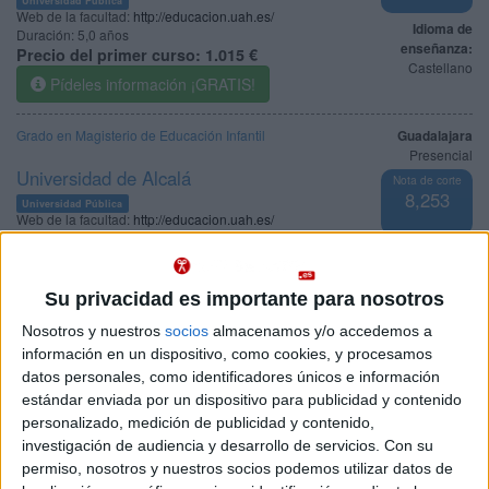
Web de la facultad:
http://educacion.uah.es/
Idioma de
Duración:
5,0 años
enseñanza:
Precio del primer curso:
1.015 €
Castellano
Pídeles información ¡GRATIS!
Grado en Magisterio de Educación Infantil
Guadalajara
Presencial
Universidad de Alcalá
Nota de corte
8,253
Universidad Pública
Web de la facultad:
http://educacion.uah.es/
Duración:
4,0 años
Idioma de
Precio del primer curso:
1.015 €
enseñanza:
Pídeles información ¡GRATIS!
Castellano
Su privacidad es importante para nosotros
Nosotros y nuestros
socios
almacenamos y/o accedemos a
información en un dispositivo, como cookies, y procesamos
Notas de corte Magisterio de
datos personales, como identificadores únicos e información
Educación Infantil por
estándar enviada por un dispositivo para publicidad y contenido
personalizado, medición de publicidad y contenido,
provincias
investigación de audiencia y desarrollo de servicios.
Con su
permiso, nosotros y nuestros socios podemos utilizar datos de
Oferta en toda España