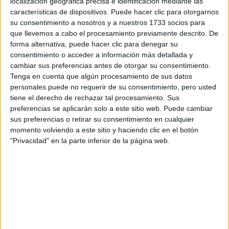
localización geográfica precisa e identificación mediante las
características de dispositivos. Puede hacer clic para otorgarnos
Magisterio de Educación Infantil A Coruña
su consentimiento a nosotros y a nuestros 1733 socios para
que llevemos a cabo el procesamiento previamente descrito. De
Magisterio de Educación Infantil Albacete
forma alternativa, puede hacer clic para denegar su
consentimiento o acceder a información más detallada y
Magisterio de Educación Infantil Alicante
cambiar sus preferencias antes de otorgar su consentimiento.
Tenga en cuenta que algún procesamiento de sus datos
Magisterio de Educación Infantil Almería
personales puede no requerir de su consentimiento, pero usted
tiene el derecho de rechazar tal procesamiento. Sus
Magisterio de Educación Infantil Asturias
preferencias se aplicarán solo a este sitio web. Puede cambiar
sus preferencias o retirar su consentimiento en cualquier
Magisterio de Educación Infantil Badajoz
momento volviendo a este sitio y haciendo clic en el botón
"Privacidad" en la parte inferior de la página web.
Magisterio de Educación Infantil Baleares
Magisterio de Educación Infantil Barcelona
Magisterio de Educación Infantil Burgos
Magisterio de Educación Infantil Cantabria