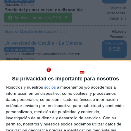
Duración:
5,0 años
Idioma de
Precio del primer curso:
no disponible
enseñanza:
Pídeles información ¡GRATIS!
Castellano
Grado en Maestro en Educación Infantil
Albacete
Presencial
Universidad de Castilla - La Mancha
Nota de corte
8,628
Universidad Pública
Web de la facultad:
http://educacion.ab.uclm.es/
Duración:
4,0 años
Idioma de
Precio del primer curso:
875 €
enseñanza:
Pídeles información ¡GRATIS!
Castellano
Su privacidad es importante para nosotros
Nosotros y nuestros
socios
almacenamos y/o accedemos a
Notas de corte Magisterio de
información en un dispositivo, como cookies, y procesamos
datos personales, como identificadores únicos e información
Educación Infantil por
estándar enviada por un dispositivo para publicidad y contenido
provincias
personalizado, medición de publicidad y contenido,
investigación de audiencia y desarrollo de servicios.
Con su
permiso, nosotros y nuestros socios podemos utilizar datos de
Oferta en toda España
localización geográfica precisa e identificación mediante las