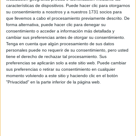
características de dispositivos. Puede hacer clic para otorgarnos
Magisterio de Educación Infantil A Coruña
su consentimiento a nosotros y a nuestros 1731 socios para
que llevemos a cabo el procesamiento previamente descrito. De
Magisterio de Educación Infantil Albacete
forma alternativa, puede hacer clic para denegar su
consentimiento o acceder a información más detallada y
Magisterio de Educación Infantil Alicante
cambiar sus preferencias antes de otorgar su consentimiento.
Tenga en cuenta que algún procesamiento de sus datos
Magisterio de Educación Infantil Almería
personales puede no requerir de su consentimiento, pero usted
tiene el derecho de rechazar tal procesamiento. Sus
Magisterio de Educación Infantil Asturias
preferencias se aplicarán solo a este sitio web. Puede cambiar
sus preferencias o retirar su consentimiento en cualquier
Magisterio de Educación Infantil Badajoz
momento volviendo a este sitio y haciendo clic en el botón
"Privacidad" en la parte inferior de la página web.
Magisterio de Educación Infantil Baleares
Magisterio de Educación Infantil Barcelona
Magisterio de Educación Infantil Burgos
Magisterio de Educación Infantil Cantabria
Magisterio de Educación Infantil Castellón