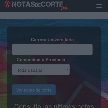
Pasar
al
Toggle
contenido
naviga
principal
Carrera Universitaria
Comunidad o Provincia
Ver notas de corte
Consulta las últimas notas