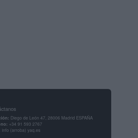
áctanos
ción:
Diego de León 47, 28006 Madrid ESPAÑA
ono:
+34 91 593 2767
:
info (arroba) yaq.es