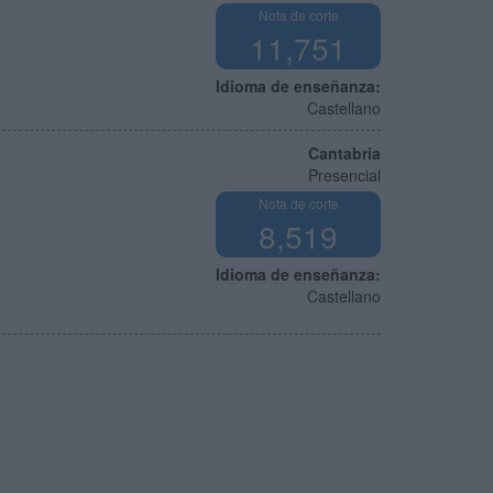
Nota de corte
11,751
Idioma de enseñanza:
Castellano
Cantabria
Presencial
Nota de corte
8,519
Idioma de enseñanza:
Castellano