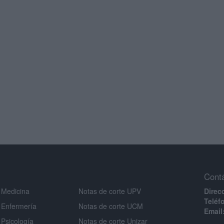
Cont
 Medicina
Notas de corte UPV
Direc
Teléf
 Enfermería
Notas de corte UCM
Email
 Psicología
Notas de corte Unizar