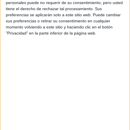
Notas de corte Ingeniería
personales puede no requerir de su consentimiento, pero usted
tiene el derecho de rechazar tal procesamiento. Sus
Mecánica por provincias
preferencias se aplicarán solo a este sitio web. Puede cambiar
sus preferencias o retirar su consentimiento en cualquier
Oferta en toda España
momento volviendo a este sitio y haciendo clic en el botón
"Privacidad" en la parte inferior de la página web.
Ingeniería Mecánica A Coruña
Ingeniería Mecánica Albacete
Ingeniería Mecánica Alicante
Ingeniería Mecánica Almería
Ingeniería Mecánica Asturias
Ingeniería Mecánica Badajoz
Ingeniería Mecánica Barcelona
Ingeniería Mecánica Burgos