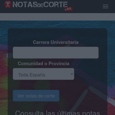
Pasar
al
Toggle
contenido
naviga
principal
Carrera Universitaria
Comunidad o Provincia
Ver notas de corte
Consulta las últimas notas