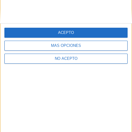
Ingeniería Mecánica Tenerife
Ingeniería Mecánica Valencia
Ingeniería Mecánica Valladolid
ACEPTO
Ingeniería Mecánica Vizcaya
MÁS OPCIONES
Ingeniería Mecánica Zamora
NO ACEPTO
Ingeniería Mecánica Zaragoza
Ingeniería Mecánica Álava
Ingeniería Mecánica Ávila