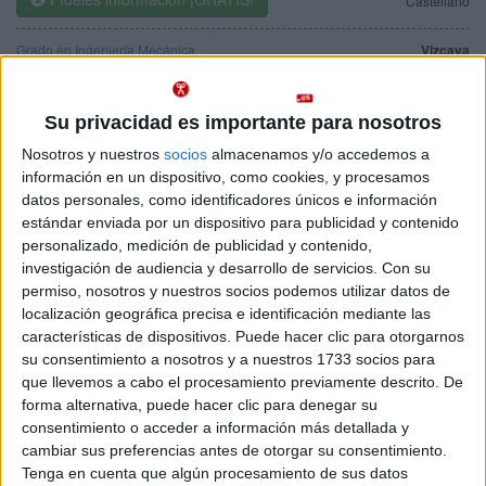
Castellano
Grado en Ingeniería Mecánica
Vizcaya
Presencial
Universidad de Deusto
Nota de corte
No aplica
Universidad Privada
Su privacidad es importante para nosotros
Web de la facultad:
http://www.ingenieria.deusto.es
Duración:
4,0 años
Nosotros y nuestros
socios
almacenamos y/o accedemos a
Idioma de
Precio del primer curso:
10.230 €
información en un dispositivo, como cookies, y procesamos
enseñanza:
Pídeles información ¡GRATIS!
datos personales, como identificadores únicos e información
Castellano
estándar enviada por un dispositivo para publicidad y contenido
personalizado, medición de publicidad y contenido,
Doble Grado en Ingeniería en Diseño Industrial + Ingeniería
Vizcaya
investigación de audiencia y desarrollo de servicios.
Con su
Mecánica
Presencial
permiso, nosotros y nuestros socios podemos utilizar datos de
Nota de corte
Universidad de Deusto
No aplica
localización geográfica precisa e identificación mediante las
características de dispositivos. Puede hacer clic para otorgarnos
Universidad Privada
Web de la facultad:
http://www.ingenieria.deusto.es
su consentimiento a nosotros y a nuestros 1733 socios para
Idioma de
Duración:
5,0 años
que llevemos a cabo el procesamiento previamente descrito. De
enseñanza:
Precio del primer curso:
12.276 €
Castellano
forma alternativa, puede hacer clic para denegar su
Pídeles información ¡GRATIS!
consentimiento o acceder a información más detallada y
cambiar sus preferencias antes de otorgar su consentimiento.
Tenga en cuenta que algún procesamiento de sus datos