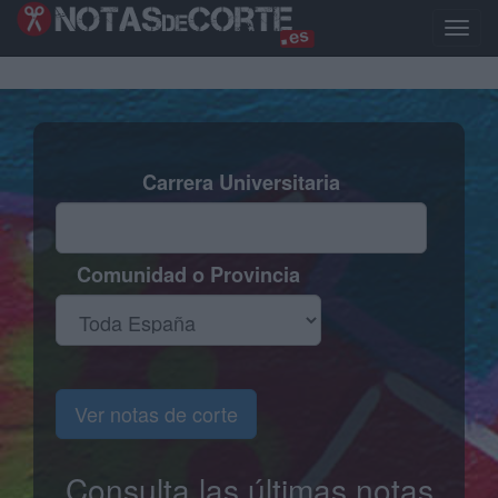
Pasar
al
Toggle
contenido
naviga
principal
Carrera Universitaria
Comunidad o Provincia
Ver notas de corte
Consulta las últimas notas