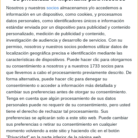
Nosotros y nuestros
socios
almacenamos y/o accedemos a
información en un dispositivo, como cookies, y procesamos
Notas de corte Ingeniería
datos personales, como identificadores únicos e información
estándar enviada por un dispositivo para publicidad y contenido
Mecánica por provincias
personalizado, medición de publicidad y contenido,
investigación de audiencia y desarrollo de servicios.
Con su
Oferta en toda España
permiso, nosotros y nuestros socios podemos utilizar datos de
localización geográfica precisa e identificación mediante las
Ingeniería Mecánica A Coruña
características de dispositivos. Puede hacer clic para otorgarnos
su consentimiento a nosotros y a nuestros 1733 socios para
Ingeniería Mecánica Albacete
que llevemos a cabo el procesamiento previamente descrito. De
forma alternativa, puede hacer clic para denegar su
Ingeniería Mecánica Alicante
consentimiento o acceder a información más detallada y
cambiar sus preferencias antes de otorgar su consentimiento.
Ingeniería Mecánica Almería
Tenga en cuenta que algún procesamiento de sus datos
personales puede no requerir de su consentimiento, pero usted
Ingeniería Mecánica Asturias
tiene el derecho de rechazar tal procesamiento. Sus
preferencias se aplicarán solo a este sitio web. Puede cambiar
Ingeniería Mecánica Badajoz
sus preferencias o retirar su consentimiento en cualquier
momento volviendo a este sitio y haciendo clic en el botón
Ingeniería Mecánica Barcelona
"Privacidad" en la parte inferior de la página web.