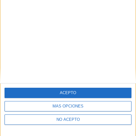
Ingeniería Mecánica Tarragona
Ingeniería Mecánica Tenerife
Ingeniería Mecánica Valencia
Ingeniería Mecánica Valladolid
Ingeniería Mecánica Vizcaya
Ingeniería Mecánica Zamora
Ingeniería Mecánica Zaragoza
ACEPTO
Ingeniería Mecánica Álava
MÁS OPCIONES
Ingeniería Mecánica Ávila
NO ACEPTO