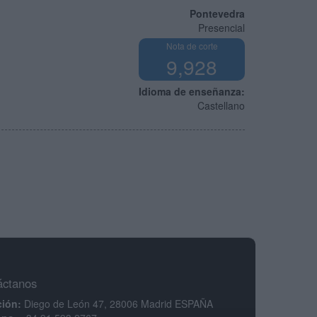
Pontevedra
Presencial
Nota de corte
9,928
Idioma de enseñanza:
Castellano
áctanos
ción:
Diego de León 47, 28006 Madrid ESPAÑA