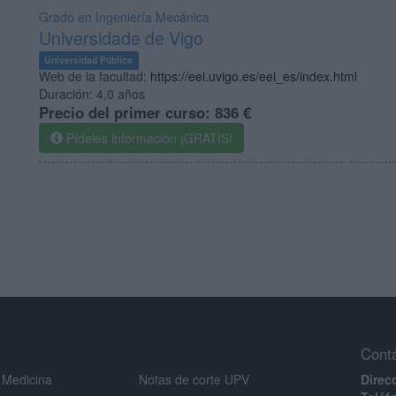
Grado en Ingeniería Mecánica
Universidade de Vigo
Universidad Pública
Web de la facultad:
https://eei.uvigo.es/eei_es/index.html
Duración:
4,0 años
Precio del primer curso:
836 €
Pídeles información ¡GRATIS!
Cont
 Medicina
Notas de corte UPV
Direc