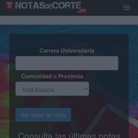
Pasar
al
Toggle
contenido
naviga
principal
Carrera Universitaria
Comunidad o Provincia
Ver notas de corte
Consulta las últimas notas