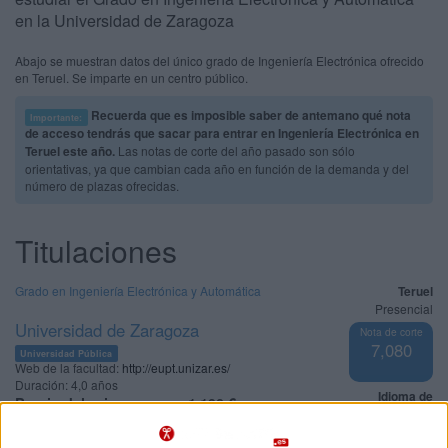
en la Universidad de Zaragoza
Abajo se muestran datos del único grado de Ingeniería Electrónica ofrecido
en Teruel. Se imparte en un centro público.
Recuerda que es imposible saber de antemano qué nota
Importante:
de acceso tendrás que sacar para entrar en Ingeniería Electrónica en
Teruel este año.
Las notas de corte del año pasado son sólo
orientativas, ya que cambian cada año en función de la demanda y del
número de plazas ofrecidas.
Titulaciones
Grado en Ingeniería Electrónica y Automática
Teruel
Presencial
Universidad de Zaragoza
Nota de corte
7,080
Universidad Pública
Web de la facultad:
http://eupt.unizar.es/
Duración:
4,0 años
Idioma de
Precio del primer curso:
1.190 €
enseñanza:
Pídeles información ¡GRATIS!
Castellano