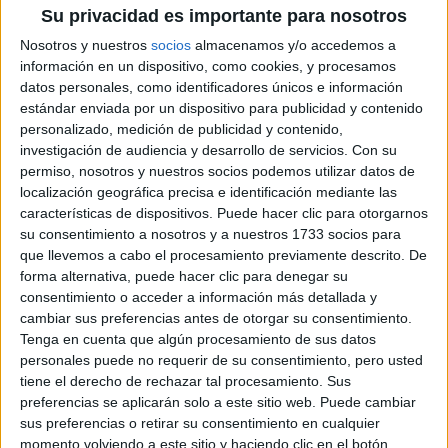
Su privacidad es importante para nosotros
Nosotros y nuestros
socios
almacenamos y/o accedemos a
Notas de corte Ingeniería
información en un dispositivo, como cookies, y procesamos
Electrónica por provincias
datos personales, como identificadores únicos e información
estándar enviada por un dispositivo para publicidad y contenido
personalizado, medición de publicidad y contenido,
Oferta en toda España
investigación de audiencia y desarrollo de servicios.
Con su
permiso, nosotros y nuestros socios podemos utilizar datos de
Ingeniería Electrónica A Coruña
localización geográfica precisa e identificación mediante las
características de dispositivos. Puede hacer clic para otorgarnos
Ingeniería Electrónica Albacete
su consentimiento a nosotros y a nuestros 1733 socios para
que llevemos a cabo el procesamiento previamente descrito. De
Ingeniería Electrónica Alicante
forma alternativa, puede hacer clic para denegar su
consentimiento o acceder a información más detallada y
Ingeniería Electrónica Almería
cambiar sus preferencias antes de otorgar su consentimiento.
Tenga en cuenta que algún procesamiento de sus datos
Ingeniería Electrónica Asturias
personales puede no requerir de su consentimiento, pero usted
tiene el derecho de rechazar tal procesamiento. Sus
Ingeniería Electrónica Badajoz
preferencias se aplicarán solo a este sitio web. Puede cambiar
sus preferencias o retirar su consentimiento en cualquier
Ingeniería Electrónica Baleares
momento volviendo a este sitio y haciendo clic en el botón