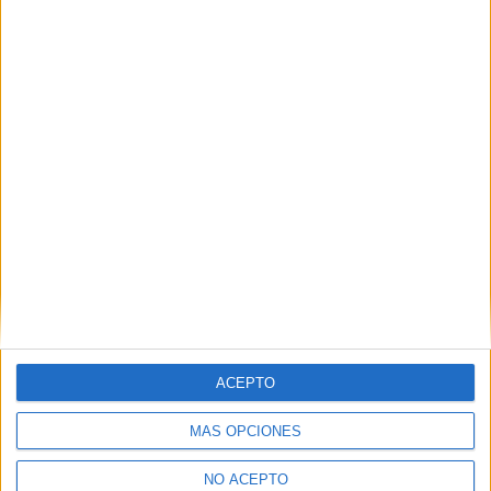
Ingeniería Electrónica Sevilla
Ingeniería Electrónica Tarragona
Ingeniería Electrónica Tenerife
Ingeniería Electrónica Teruel
Ingeniería Electrónica Toledo
Ingeniería Electrónica Valencia
Ingeniería Electrónica Valladolid
Ingeniería Electrónica Vizcaya
Ingeniería Electrónica Zaragoza
ACEPTO
Ingeniería Electrónica Álava
MÁS OPCIONES
Ingeniería Electrónica Ávila
NO ACEPTO