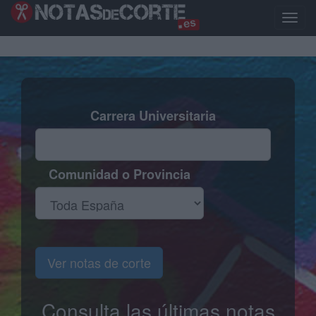
Pasar
al
Toggle
contenido
naviga
principal
Carrera Universitaria
Comunidad o Provincia
Ver notas de corte
Consulta las últimas notas