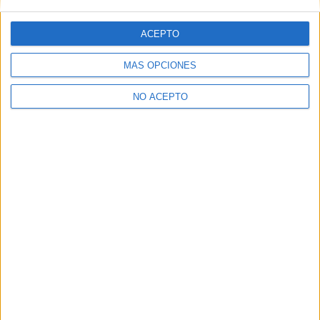
Ingeniería Electrónica Valladolid
ACEPTO
Ingeniería Electrónica Vizcaya
MÁS OPCIONES
Ingeniería Electrónica Zaragoza
NO ACEPTO
Ingeniería Electrónica Álava
Ingeniería Electrónica Ávila
Las Notas de Corte más buscadas
Simulador de notas de corte