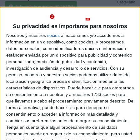
Castellano
Pídeles información ¡GRATIS!
Grado en Ingeniería Electrónica Industrial y Automática
Burgos
Su privacidad es importante para nosotros
Presencial
Universidad de Burgos
Nota de corte
Nosotros y nuestros
socios
almacenamos y/o accedemos a
5,000
Universidad Pública
información en un dispositivo, como cookies, y procesamos
Web de la facultad:
http://www.ubu.es
datos personales, como identificadores únicos e información
Duración:
4,0 años
Idioma de
estándar enviada por un dispositivo para publicidad y contenido
Precio del primer curso:
1.014 €
enseñanza:
personalizado, medición de publicidad y contenido,
Pídeles información ¡GRATIS!
Castellano
investigación de audiencia y desarrollo de servicios.
Con su
permiso, nosotros y nuestros socios podemos utilizar datos de
localización geográfica precisa e identificación mediante las
Notas de corte Ingeniería
características de dispositivos. Puede hacer clic para otorgarnos
su consentimiento a nosotros y a nuestros 1733 socios para
Electrónica por provincias
que llevemos a cabo el procesamiento previamente descrito. De
forma alternativa, puede hacer clic para denegar su
Oferta en toda España
consentimiento o acceder a información más detallada y
cambiar sus preferencias antes de otorgar su consentimiento.
Ingeniería Electrónica A Coruña
Tenga en cuenta que algún procesamiento de sus datos
personales puede no requerir de su consentimiento, pero usted
Ingeniería Electrónica Albacete