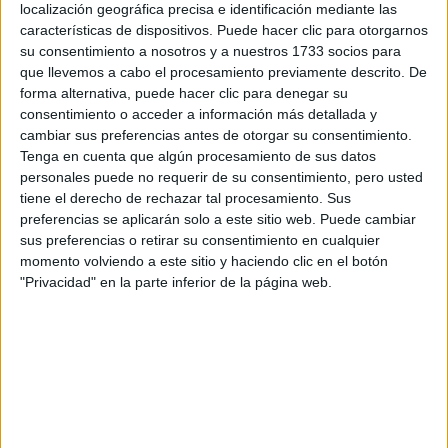
localización geográfica precisa e identificación mediante las
Grado en Ingeniería Electrónica de Comunicaciones
Guipúzcoa
características de dispositivos. Puede hacer clic para otorgarnos
Presencial
su consentimiento a nosotros y a nuestros 1733 socios para
Universidad de Navarra
Nota de corte
que llevemos a cabo el procesamiento previamente descrito. De
No aplica
Universidad Privada
forma alternativa, puede hacer clic para denegar su
Web de la facultad:
http://www.tecnun.es/
consentimiento o acceder a información más detallada y
Duración:
4,0 años
Idioma de
cambiar sus preferencias antes de otorgar su consentimiento.
Precio del primer curso:
15.700 €
enseñanza:
Tenga en cuenta que algún procesamiento de sus datos
Pídeles información ¡GRATIS!
Bilingüe
personales puede no requerir de su consentimiento, pero usted
(castellano/inglés
tiene el derecho de rechazar tal procesamiento. Sus
preferencias se aplicarán solo a este sitio web. Puede cambiar
Grado en Ingeniería en Electrónica Industrial
Guipúzcoa
sus preferencias o retirar su consentimiento en cualquier
Presencial
Mondragon Unibertsitatea
momento volviendo a este sitio y haciendo clic en el botón
Nota de corte
No aplica
"Privacidad" en la parte inferior de la página web.
Universidad Privada
Web de la facultad:
http://www.mondragon.edu
Duración:
4,0 años
Idioma de
Precio del primer curso:
8.220 €
enseñanza:
Pídeles información ¡GRATIS!
Trilingüe
(castellano/lengu
cooficial/inglés)