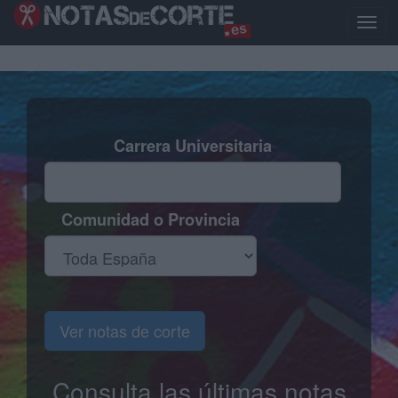
Pasar
al
Toggl
contenido
naviga
principal
Carrera Universitaria
Comunidad o Provincia
Ver notas de corte
Consulta las últimas notas