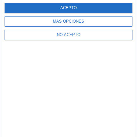
Ingeniería Electrónica Tarragona
ACEPTO
Ingeniería Electrónica Tenerife
MÁS OPCIONES
Ingeniería Electrónica Teruel
NO ACEPTO
Ingeniería Electrónica Toledo
Ingeniería Electrónica Valencia
Ingeniería Electrónica Valladolid
Ingeniería Electrónica Vizcaya
Ingeniería Electrónica Zaragoza
Ingeniería Electrónica Álava
Ingeniería Electrónica Ávila