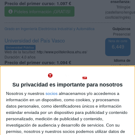
enseñanza:
Precio del primer curso:
1.097 €
Trilingüe
Pídeles información ¡GRATIS!
(castellano/lengu
cooficial/inglés)
Grado en Ingeniería Electrónica Industrial y Automática
Guipúzcoa
Presencial
Universidad del País Vasco
Nota de corte
6,449
Universidad Pública
Web de la facultad:
http://www.politeknikoa.ehu.es/
Duración:
4,0 años
Idioma de
Precio del primer curso:
1.094 €
enseñanza:
Pídeles información ¡GRATIS!
Castellano
Su privacidad es importante para nosotros
Grado en Ingeniería en Electrónica Industrial
Guipúzcoa
Presencial
Nosotros y nuestros
socios
almacenamos y/o accedemos a
Universidad de Navarra
Nota de corte
información en un dispositivo, como cookies, y procesamos
No aplica
Universidad Privada
datos personales, como identificadores únicos e información
Web de la facultad:
http://www.tecnun.es/
estándar enviada por un dispositivo para publicidad y contenido
Duración:
4,0 años
Idioma de
Precio del primer curso:
16.350 €
personalizado, medición de publicidad y contenido,
enseñanza:
investigación de audiencia y desarrollo de servicios.
Con su
Pídeles información ¡GRATIS!
Bilingüe
permiso, nosotros y nuestros socios podemos utilizar datos de
(castellano/inglés