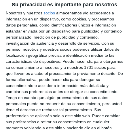
Su privacidad es importante para nosotros
Nosotros y nuestros
socios
almacenamos y/o accedemos a
Notas de corte Ingeniería
información en un dispositivo, como cookies, y procesamos
Electrónica por provincias
datos personales, como identificadores únicos e información
estándar enviada por un dispositivo para publicidad y contenido
personalizado, medición de publicidad y contenido,
Oferta en toda España
investigación de audiencia y desarrollo de servicios.
Con su
permiso, nosotros y nuestros socios podemos utilizar datos de
Ingeniería Electrónica A Coruña
localización geográfica precisa e identificación mediante las
características de dispositivos. Puede hacer clic para otorgarnos
Ingeniería Electrónica Albacete
su consentimiento a nosotros y a nuestros 1731 socios para
que llevemos a cabo el procesamiento previamente descrito. De
Ingeniería Electrónica Alicante
forma alternativa, puede hacer clic para denegar su
consentimiento o acceder a información más detallada y
Ingeniería Electrónica Almería
cambiar sus preferencias antes de otorgar su consentimiento.
Tenga en cuenta que algún procesamiento de sus datos
Ingeniería Electrónica Asturias
personales puede no requerir de su consentimiento, pero usted
tiene el derecho de rechazar tal procesamiento. Sus
Ingeniería Electrónica Badajoz
preferencias se aplicarán solo a este sitio web. Puede cambiar
sus preferencias o retirar su consentimiento en cualquier
Ingeniería Electrónica Baleares
momento volviendo a este sitio y haciendo clic en el botón