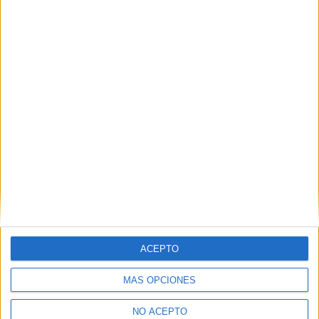
Ingeniería Electrónica Sevilla
Ingeniería Electrónica Tarragona
Ingeniería Electrónica Tenerife
Ingeniería Electrónica Teruel
Ingeniería Electrónica Toledo
Ingeniería Electrónica Valencia
Ingeniería Electrónica Valladolid
Ingeniería Electrónica Vizcaya
Ingeniería Electrónica Zaragoza
ACEPTO
Ingeniería Electrónica Álava
MÁS OPCIONES
Ingeniería Electrónica Ávila
NO ACEPTO