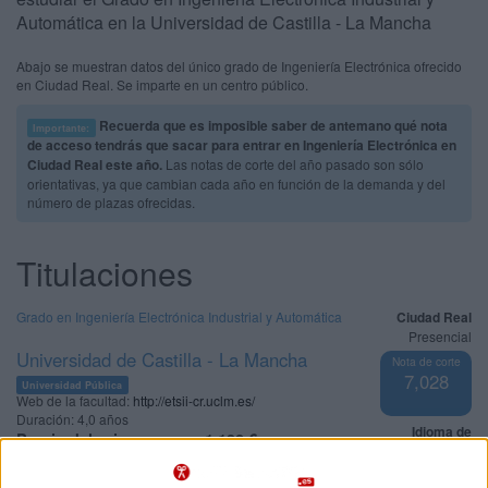
Automática en la Universidad de Castilla - La Mancha
Abajo se muestran datos del único grado de Ingeniería Electrónica ofrecido
en Ciudad Real. Se imparte en un centro público.
Recuerda que es imposible saber de antemano qué nota
Importante:
de acceso tendrás que sacar para entrar en Ingeniería Electrónica en
Ciudad Real este año.
Las notas de corte del año pasado son sólo
orientativas, ya que cambian cada año en función de la demanda y del
número de plazas ofrecidas.
Titulaciones
Grado en Ingeniería Electrónica Industrial y Automática
Ciudad Real
Presencial
Universidad de Castilla - La Mancha
Nota de corte
7,028
Universidad Pública
Web de la facultad:
http://etsii-cr.uclm.es/
Duración:
4,0 años
Idioma de
Precio del primer curso:
1.132 €
enseñanza:
Pídeles información ¡GRATIS!
Castellano