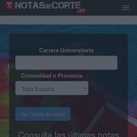
Pasar
al
Toggle
contenido
naviga
principal
Carrera Universitaria
Comunidad o Provincia
Ver notas de corte
Consulta las últimas notas