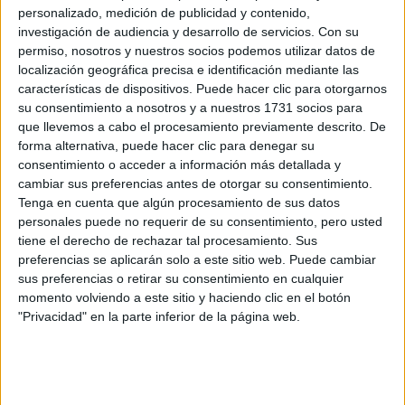
Centro Adscrito Privado
personalizado, medición de publicidad y contenido,
Web de la facultad:
http://www.ieb.es
investigación de audiencia y desarrollo de servicios.
Con su
Idioma de
Duración:
4,0 años
enseñanza:
permiso, nosotros y nuestros socios podemos utilizar datos de
Precio del primer curso:
13.800 €
Castellano
localización geográfica precisa e identificación mediante las
Pídeles información ¡GRATIS!
características de dispositivos. Puede hacer clic para otorgarnos
su consentimiento a nosotros y a nuestros 1731 socios para
Grado en Administración y Dirección de Empresas
Madrid
que llevemos a cabo el procesamiento previamente descrito. De
Presencial
forma alternativa, puede hacer clic para denegar su
Nota de corte
consentimiento o acceder a información más detallada y
5,000
cambiar sus preferencias antes de otorgar su consentimiento.
Tenga en cuenta que algún procesamiento de sus datos
Idioma de
personales puede no requerir de su consentimiento, pero usted
enseñanza:
tiene el derecho de rechazar tal procesamiento. Sus
Castellano
preferencias se aplicarán solo a este sitio web. Puede cambiar
sus preferencias o retirar su consentimiento en cualquier
Real Centro Universitario Escorial - María Cristina
momento volviendo a este sitio y haciendo clic en el botón
Centro Adscrito Privado
"Privacidad" en la parte inferior de la página web.
Web de la facultad:
https://www.rcumariacristina.com/
Duración:
4,0 años
Precio del primer curso:
5.700 €
Pídeles información ¡GRATIS!