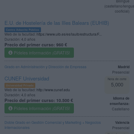
Bilingüe
(castellano/lengu
cooficial)
E.U. de Hostelería de las Illes Balears (EUHIB)
Centro Adscrito Público
Web de la facultad:
https://www.uib.es/es/lauib/estructura/F...
Duración:
4,0 años
Precio del primer curso:
960 €
Pídeles información ¡GRATIS!
Grado en Administración y Dirección de Empresas
Madrid
Presencial
CUNEF Universidad
Nota de corte
5,000
Universidad Privada
Web de la facultad:
http://www.cunef.edu
Duración:
4,0 años
Idioma de
Precio del primer curso:
10.500 €
enseñanza:
Pídeles información ¡GRATIS!
Castellano
Doble Grado en Gestión Comercial y Marketing + Negocios
Valencia
Internacionales
Presencial