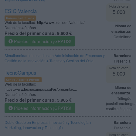
Nota de corte
ESIC Valencia
5,000
Universidad Privada
Web de la facultad:
http://www.esic.edu/valencia/
Idioma de
Duración:
4,0 años
enseñanza:
Precio del primer curso:
9.600 €
Castellano
Pídeles información ¡GRATIS!
Simultaneidad de estudios en Administración de Empresas y
Barcelona
Gestión de la Innovación + Turismo y Gestión del Ocio
Presencial
Nota de corte
TecnoCampus
5,000
Centro Adscrito Privado
Web de la facultad:
Idioma de
https://www.tecnocampus.cat/es/presentac...
enseñanza:
Duración:
5,0 años
Trilingüe
Precio del primer curso:
5.905 €
(castellano/lengu
Pídeles información ¡GRATIS!
cooficial/inglés)
Doble Grado en Empresa, Innovación y Tecnología +
Barcelona
Marketing, Innovación y Tecnología
Presencial
Nota de corte