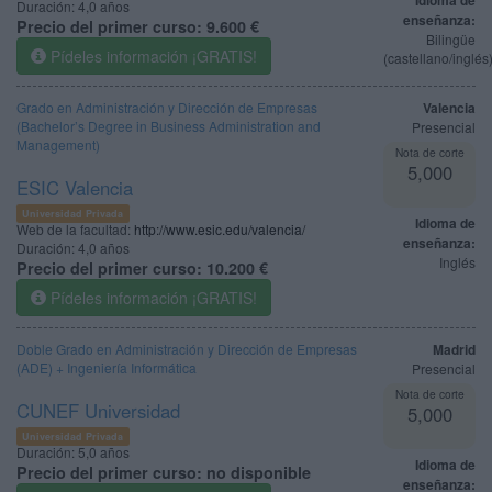
Idioma de
Duración:
4,0 años
enseñanza:
Precio del primer curso:
9.600 €
Bilingüe
Pídeles información ¡GRATIS!
(castellano/inglés
Grado en Administración y Dirección de Empresas
Valencia
(Bachelor’s Degree in Business Administration and
Presencial
Management)
Nota de corte
5,000
ESIC Valencia
Universidad Privada
Idioma de
Web de la facultad:
http://www.esic.edu/valencia/
enseñanza:
Duración:
4,0 años
Inglés
Precio del primer curso:
10.200 €
Pídeles información ¡GRATIS!
Doble Grado en Administración y Dirección de Empresas
Madrid
(ADE) + Ingeniería Informática
Presencial
Nota de corte
CUNEF Universidad
5,000
Universidad Privada
Duración:
5,0 años
Idioma de
Precio del primer curso:
no disponible
enseñanza: