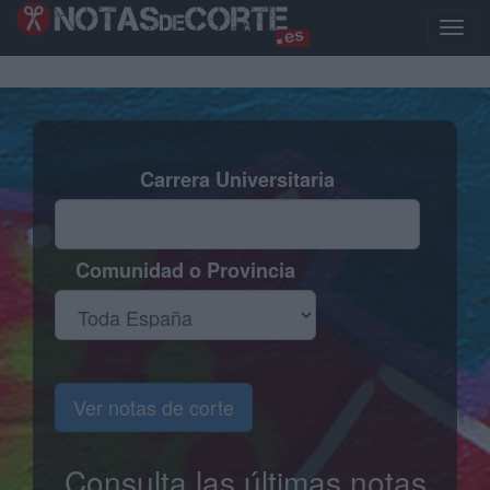
Pasar
al
Toggl
contenido
naviga
principal
Carrera Universitaria
Comunidad o Provincia
Ver notas de corte
Consulta las últimas notas