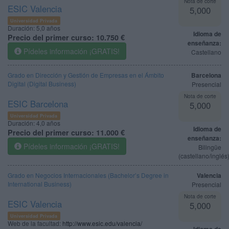
Nota de corte
ESIC Valencia
5,000
Universidad Privada
Duración:
5,0 años
Idioma de
Precio del primer curso:
10.750 €
enseñanza:
Pídeles información ¡GRATIS!
Castellano
Grado en Dirección y Gestión de Empresas en el Ámbito
Barcelona
Digital (Digital Business)
Presencial
Nota de corte
ESIC Barcelona
5,000
Universidad Privada
Duración:
4,0 años
Idioma de
Precio del primer curso:
11.000 €
enseñanza:
Pídeles información ¡GRATIS!
Bilingüe
(castellano/inglés
Grado en Negocios Internacionales (Bachelor’s Degree in
Valencia
International Business)
Presencial
Nota de corte
ESIC Valencia
5,000
Universidad Privada
Web de la facultad:
http://www.esic.edu/valencia/