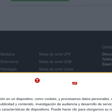
Cont
 Medicina
Notas de corte UPV
Direc
Teléf
 Enfermería
Notas de corte UCM
Email
 Psicología
Notas de corte Unizar
Infor
 Veterinaria
Notas de corte URJC
Aviso 
 Ingeniería
Notas de corte USAL
Políti
Notas de corte UMU
Condi
 Criminología
Políti
Notas de corte UA
 en un dispositivo, como cookies, y procesamos datos personales, co
e Derecho
blicidad y contenido, investigación de audiencia y desarrollo de servic
as características de dispositivos. Puede hacer clic para otorgarnos su
 Inef