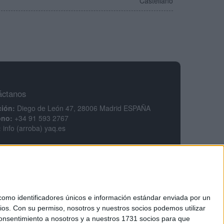
Castellano
áctanos
ción:
Diego de León 47, 28006 Madrid ESPAÑA
ono:
+34 91 593 2767
:
info (arroba) yaq.es
mación legal
legal
ca de privacidad
ciones generales de contratación
ca de cookies
mo identificadores únicos e información estándar enviada por un
ios.
Con su permiso, nosotros y nuestros socios podemos utilizar
 consentimiento a nosotros y a nuestros 1731 socios para que