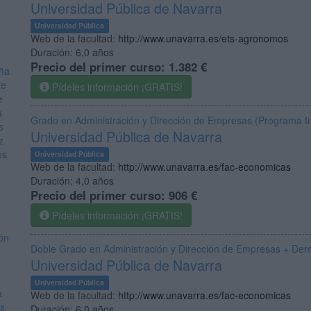
Universidad Pública de Navarra
Universidad Pública
Web de la facultad:
http://www.unavarra.es/ets-agronomos
Duración:
6,0 años
Precio del primer curso:
1.382 €
uña
te
Pídeles información ¡GRATIS!
e
a
Grado en Administración y Dirección de Empresas (Programa In
s
Universidad Pública de Navarra
z
es
Universidad Pública
Web de la facultad:
http://www.unavarra.es/fac-economicas
Duración:
4,0 años
Precio del primer curso:
906 €
Pídeles información ¡GRATIS!
ón
Doble Grado en Administración y Dirección de Empresas + Der
Universidad Pública de Navarra
Universidad Pública
a
Web de la facultad:
http://www.unavarra.es/fac-economicas
es
Duración:
6,0 años