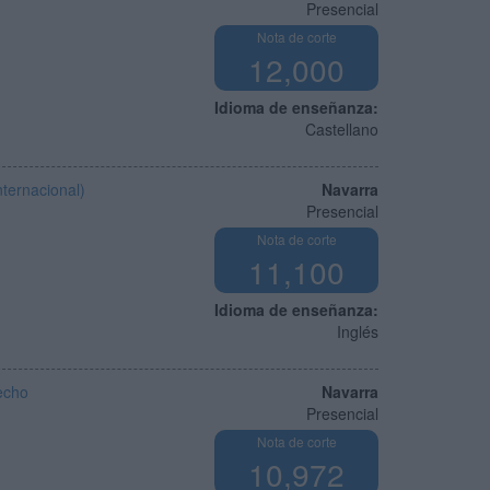
Presencial
Nota de corte
12,000
Idioma de enseñanza:
Castellano
ternacional)
Navarra
Presencial
Nota de corte
11,100
Idioma de enseñanza:
Inglés
echo
Navarra
Presencial
Nota de corte
10,972