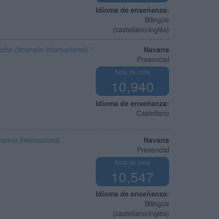
Idioma de enseñanza:
Bilingüe
(castellano/inglés)
o (itinerario internacional) *
Navarra
Presencial
Nota de corte
10,940
Idioma de enseñanza:
Castellano
nomía Internacional
Navarra
Presencial
Nota de corte
10,547
Idioma de enseñanza:
Bilingüe
(castellano/inglés)