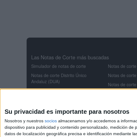
Las Notas de Corte más buscadas
Simulador de notas de corte
Notas de corte
Notas de corte Distrito Único
Notas de corte
Andaluz (DUA)
Notas de corte
Notas de corte Madrid
Notas de corte
Notas de corte Valencia
Notas de corte
Notas de corte Cataluña
Aeroespacial
Su privacidad es importante para nosotros
Notas de corte Galicia
Notas de corte
Nosotros y nuestros
socios
almacenamos y/o accedemos a información
Notas de corte Granada
Notas de cort
dispositivo para publicidad y contenido personalizado, medición de pu
datos de localización geográfica precisa e identificación mediante l
Notas de corte