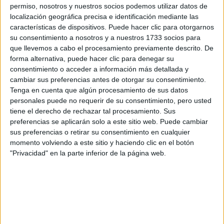
Pídeles información ¡GRATIS!
Castellano
permiso, nosotros y nuestros socios podemos utilizar datos de
localización geográfica precisa e identificación mediante las
características de dispositivos. Puede hacer clic para otorgarnos
Notas de corte ADE -
su consentimiento a nosotros y a nuestros 1733 socios para
que llevemos a cabo el procesamiento previamente descrito. De
Administración y Dirección de
forma alternativa, puede hacer clic para denegar su
Empresas por provincias
consentimiento o acceder a información más detallada y
cambiar sus preferencias antes de otorgar su consentimiento.
Tenga en cuenta que algún procesamiento de sus datos
Oferta en toda España
personales puede no requerir de su consentimiento, pero usted
tiene el derecho de rechazar tal procesamiento. Sus
ADE - Administración y Dirección de Empresas A Coruña
preferencias se aplicarán solo a este sitio web. Puede cambiar
sus preferencias o retirar su consentimiento en cualquier
ADE - Administración y Dirección de Empresas Albacete
momento volviendo a este sitio y haciendo clic en el botón
"Privacidad" en la parte inferior de la página web.
ADE - Administración y Dirección de Empresas Alicante
ADE - Administración y Dirección de Empresas Almería
ADE - Administración y Dirección de Empresas Asturias
ADE - Administración y Dirección de Empresas Badajoz