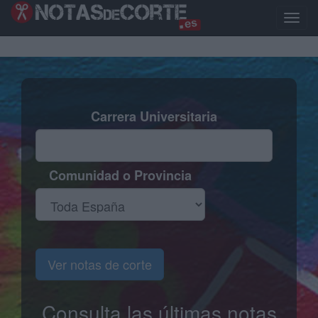
Pasar
al
Toggle
contenido
naviga
principal
Carrera Universitaria
Comunidad o Provincia
Ver notas de corte
Consulta las últimas notas