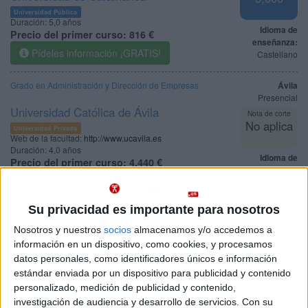
Universidad Pública
Duración:
5,0 años
Idioma de
Precio del primer curso:
816 €
enseñanza:
Pídeles información ¡GRATIS!
Castellano
Grado en Administración y Dirección de Empresas
Ávila
Presencial
Universidad Católica de Ávila
Nota de corte
No aplica
Universidad Privada
Web de la facultad:
http://www.ucavila.es
Duración:
4,0 años
Idioma de
Precio del primer curso:
4.440 €
enseñanza:
Pídeles información ¡GRATIS!
Castellano
Su privacidad es importante para nosotros
Grado en Administración y Dirección de Empresas
Ávila
A distancia
Nosotros y nuestros
socios
almacenamos y/o accedemos a
Universidad Católica de Ávila
Nota de corte
información en un dispositivo, como cookies, y procesamos
No aplica
Universidad Privada
datos personales, como identificadores únicos e información
Web de la facultad:
http://www.ucavila.es
estándar enviada por un dispositivo para publicidad y contenido
Duración:
4,0 años
Idioma de
personalizado, medición de publicidad y contenido,
Precio del primer curso:
2.940 €
enseñanza:
investigación de audiencia y desarrollo de servicios.
Con su