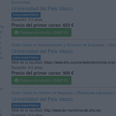
Economics)
Universidad del País Vasco
Universidad Pública
Duración:
5,0 años
Precio del primer curso:
823 €
uña
te
Pídeles información ¡GRATIS!
e
a
Doble Grado en Administración y Dirección de Empresas + Der
s
Universidad del País Vasco
z
es
Universidad Pública
Web de la facultad:
https://www.ehu.eus/es/web/ekonomia-enpr.
Duración:
6,0 años
Precio del primer curso:
905 €
Pídeles información ¡GRATIS!
ón
Doble Grado en Gestión de Negocios + Relaciones Laborales
Universidad del País Vasco
Universidad Pública
a
Web de la facultad:
http://www.lan-harremanak.ehu.es/
es
Duración:
5,0 años