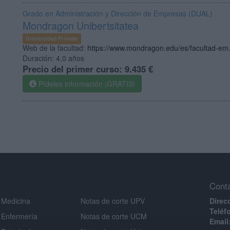
Grado en Administración y Dirección de Empresas (DUAL)
Mondragon Unibertsitatea
Universidad Privada
Web de la facultad:
https://www.mondragon.edu/es/facultad-em.
Duración:
4,0 años
Precio del primer curso:
9.435 €
Pídeles información ¡GRATIS!
Cont
 Medicina
Notas de corte UPV
Direc
Teléf
 Enfermería
Notas de corte UCM
Email