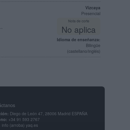
Vizcaya
Presencial
Nota de corte
No aplica
..
Idioma de enseñanza:
Bilingüe
(castellano/inglés)
áctanos
ción:
Diego de León 47, 28006 Madrid ESPAÑA
ono:
+34 91 593 2767
:
info (arroba) yaq.es