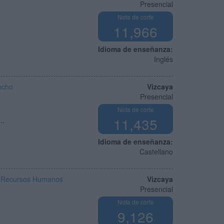
Presencial
Nota de corte
11,966
Idioma de enseñanza:
Inglés
echo
Vizcaya
Presencial
Nota de corte
11,435
..
Idioma de enseñanza:
Castellano
 y Recursos Humanos
Vizcaya
Presencial
Nota de corte
9,126