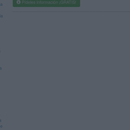
Pídeles información ¡GRATIS!
ba
da
a
a
a
a
se