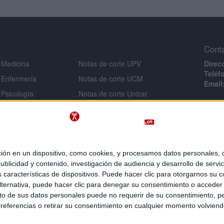
Cont
 Medicina
Notas de corte UPV
Direc
Teléf
 Enfermería
Notas de corte UCM
Email
 Psicología
Notas de corte Unizar
Infor
 Veterinaria
Notas de corte URJC
Aviso 
 Ingeniería
Notas de corte USAL
Políti
Notas de corte UMU
Condi
 Criminología
Políti
Notas de corte UA
 en un dispositivo, como cookies, y procesamos datos personales, co
e Derecho
blicidad y contenido, investigación de audiencia y desarrollo de servic
as características de dispositivos. Puede hacer clic para otorgarnos su
 Inef
ternativa, puede hacer clic para denegar su consentimiento o acceder
 de sus datos personales puede no requerir de su consentimiento, per
referencias o retirar su consentimiento en cualquier momento volviendo 
 es un servicio de
, la comunidad social de los universi