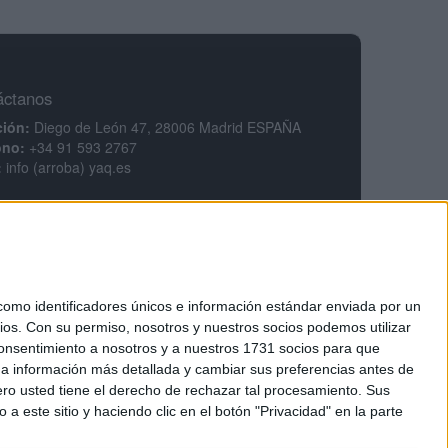
áctanos
ción:
Diego de León 47, 28006 Madrid ESPAÑA
ono:
+34 91 593 2767
:
info (arroba) yaq.es
mación legal
legal
ca de privacidad
ciones generales de contratación
ca de cookies
mo identificadores únicos e información estándar enviada por un
ios.
Con su permiso, nosotros y nuestros socios podemos utilizar
 consentimiento a nosotros y a nuestros 1731 socios para que
 a información más detallada y cambiar sus preferencias antes de
o usted tiene el derecho de rechazar tal procesamiento. Sus
a este sitio y haciendo clic en el botón "Privacidad" en la parte
tarios.
Regístrate