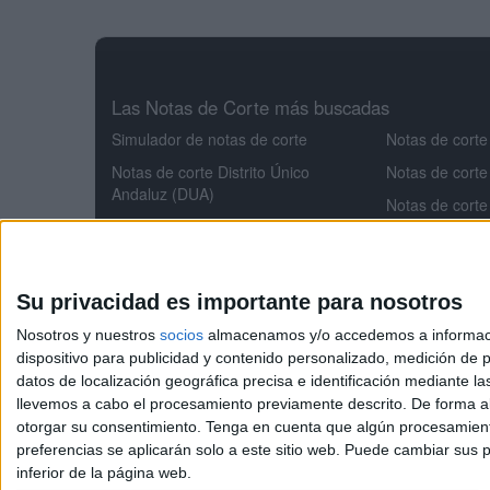
Las Notas de Corte más buscadas
Simulador de notas de corte
Notas de corte
Notas de corte Distrito Único
Notas de corte
Andaluz (DUA)
Notas de corte
Notas de corte Madrid
Notas de corte
Notas de corte Valencia
Notas de corte
Notas de corte Cataluña
Aeroespacial
Su privacidad es importante para nosotros
Notas de corte Galicia
Notas de corte
Nosotros y nuestros
socios
almacenamos y/o accedemos a información
Notas de corte Granada
Notas de cort
dispositivo para publicidad y contenido personalizado, medición de pu
datos de localización geográfica precisa e identificación mediante l
Notas de corte
llevemos a cabo el procesamiento previamente descrito. De forma al
otorgar su consentimiento.
Tenga en cuenta que algún procesamiento
preferencias se aplicarán solo a este sitio web. Puede cambiar sus p
NotasdeCorte.es
inferior de la página web.