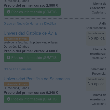
Duración:
4,0 años
Idioma de
Precio del primer curso:
2.580 €
enseñanza:
Pídeles información ¡GRATIS!
Castellano
Grado en Nutrición Humana y Dietética
Ávila
Semipresencial
Universidad Católica de Ávila
Nota de corte
No aplica
Universidad Privada
Web de la facultad:
http://www.ucavila.es
Duración:
4,0 años
Idioma de
Precio del primer curso:
4.680 €
enseñanza:
Pídeles información ¡GRATIS!
Castellano
Grado en Enfermería
Salamanca
Presencial
Universidad Pontificia de Salamanca
Nota de corte
No aplica
Universidad Privada
Duración:
4,0 años
Precio del primer curso:
9.240 €
Idioma de
Pídeles información ¡GRATIS!
enseñanza:
Castellano