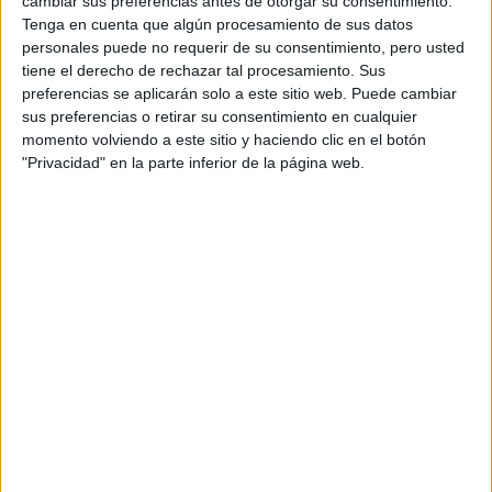
cambiar sus preferencias antes de otorgar su consentimiento.
Castellano
Pídeles información ¡GRATIS!
Tenga en cuenta que algún procesamiento de sus datos
personales puede no requerir de su consentimiento, pero usted
tiene el derecho de rechazar tal procesamiento. Sus
Grado en Comunicación Audiovisual
Valladolid
Presencial
preferencias se aplicarán solo a este sitio web. Puede cambiar
Universidad Europea Miguel de Cervantes
sus preferencias o retirar su consentimiento en cualquier
Nota de corte
No aplica
momento volviendo a este sitio y haciendo clic en el botón
Universidad Privada
Web de la facultad:
http://www.uemc.es/p/facultad-de-
"Privacidad" en la parte inferior de la página web.
ciencia...
Idioma de
Duración:
4,0 años
enseñanza:
Precio del primer curso:
8.220 €
Castellano
Pídeles información ¡GRATIS!
Grado en Ciencias Políticas
Segovia
Presencial
IE University
Nota de corte
No aplica
Universidad Privada
Duración:
4,0 años
Precio del primer curso:
26.500 €
Idioma de
Pídeles información ¡GRATIS!
enseñanza:
Castellano
Grado en Periodismo