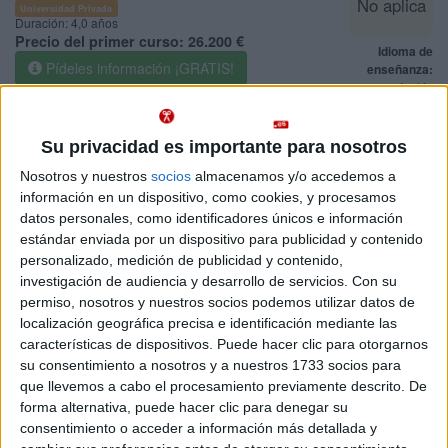
No aplica
Universidad Privada
Duración:
4,0 años
Precio del primer curso:
26.200 €
Idioma de
Pídeles información ¡GRATIS!
enseñanza:
Inglés
Doble Grado en Criminología + Ciencias de la Seguridad
Burgos
A distancia
Su privacidad es importante para nosotros
Universidad Isabel I
Nota de corte
Nosotros y nuestros
socios
almacenamos y/o accedemos a
No aplica
Universidad Privada
información en un dispositivo, como cookies, y procesamos
Web de la facultad:
http://www.ui1.es
datos personales, como identificadores únicos e información
Duración:
4,0 años
Idioma de
Precio del primer curso:
4.620 €
estándar enviada por un dispositivo para publicidad y contenido
enseñanza:
personalizado, medición de publicidad y contenido,
Pídeles información ¡GRATIS!
Castellano
investigación de audiencia y desarrollo de servicios.
Con su
permiso, nosotros y nuestros socios podemos utilizar datos de
Grado en Administración y Dirección de Empresas
Valladolid
localización geográfica precisa e identificación mediante las
Semipresencial
características de dispositivos. Puede hacer clic para otorgarnos
Universidad Europea Miguel de Cervantes
Nota de corte
su consentimiento a nosotros y a nuestros 1733 socios para
No aplica
Universidad Privada
que llevemos a cabo el procesamiento previamente descrito. De
Web de la facultad:
http://www.uemc.es/p/facultad-de-
ciencia...
forma alternativa, puede hacer clic para denegar su
Idioma de
Duración:
4,0 años
consentimiento o acceder a información más detallada y
enseñanza:
Precio del primer curso:
4.200 €