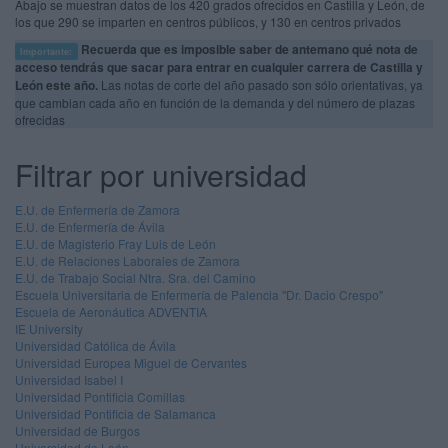
Abajo se muestran datos de los 420 grados ofrecidos en Castilla y León, de
los que 290 se imparten en centros públicos, y 130 en centros privados
Recuerda que es imposible saber de antemano qué nota de
Importante:
acceso tendrás que sacar para entrar en cualquier carrera de Castilla y
León este año.
Las notas de corte del año pasado son sólo orientativas, ya
que cambian cada año en función de la demanda y del número de plazas
ofrecidas
Filtrar por universidad
E.U. de Enfermería de Zamora
E.U. de Enfermería de Ávila
E.U. de Magisterio Fray Luis de León
E.U. de Relaciones Laborales de Zamora
E.U. de Trabajo Social Ntra. Sra. del Camino
Escuela Universitaria de Enfermería de Palencia "Dr. Dacio Crespo"
Escuela de Aeronáutica ADVENTIA
IE University
Universidad Católica de Ávila
Universidad Europea Miguel de Cervantes
Universidad Isabel I
Universidad Pontificia Comillas
Universidad Pontificia de Salamanca
Universidad de Burgos
Universidad de León