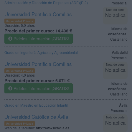
Administración y Dirección de Empresas (ADE)(E-2)
Presencial
Nota de corte
Universidad Pontificia Comillas
No aplica
Universidad Privada
Duración:
5,0 años
Idioma de
Precio del primer curso:
14.438 €
enseñanza:
Pídeles información ¡GRATIS!
Castellano
Grado en Ingeniería Agrícola y Agroambiental
Valladolid
Presencial
Universidad Pontificia Comillas
Nota de corte
No aplica
Universidad Privada
Duración:
4,0 años
Precio del primer curso:
6.071 €
Idioma de
Pídeles información ¡GRATIS!
enseñanza:
Castellano
Grado en Maestro en Educación Infantil
Ávila
Presencial
Universidad Católica de Ávila
Nota de corte
No aplica
Universidad Privada
Web de la facultad:
http://www.ucavila.es