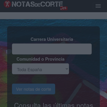
Pasar
al
Toggle
contenido
naviga
principal
Carrera Universitaria
Comunidad o Provincia
Ver notas de corte
Consulta las últimas notas