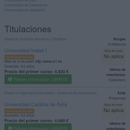
Universidad de Salamanca
Universidad de Valladolid
Titulaciones
Grado en Nutrición Humana y Dietética
Burgos
A distancia
Universidad Isabel I
Nota de corte
No aplica
Universidad Privada
Web de la facultad:
http://www.ui1.es
Duración:
4,0 años
Idioma de
Precio del primer curso:
4.920 €
enseñanza:
Pídeles información ¡GRATIS!
Castellano
Grado en Ingeniería Informática – Sistemas de Información
Ávila
Presencial
Universidad Católica de Ávila
Nota de corte
No aplica
Universidad Privada
Duración:
4,0 años
Precio del primer curso:
4.080 €
Idioma de
Pídeles información ¡GRATIS!
enseñanza: