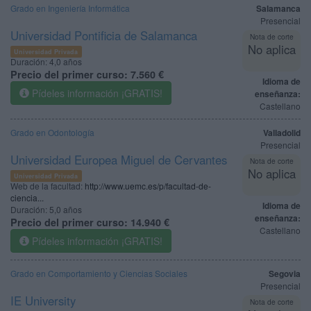
Grado en Ingeniería Informática
Salamanca
Presencial
Universidad Pontificia de Salamanca
Nota de corte
No aplica
Universidad Privada
Duración:
4,0 años
Precio del primer curso:
7.560 €
Idioma de
Pídeles información ¡GRATIS!
enseñanza:
Castellano
Grado en Odontología
Valladolid
Presencial
Universidad Europea Miguel de Cervantes
Nota de corte
No aplica
Universidad Privada
Web de la facultad:
http://www.uemc.es/p/facultad-de-
ciencia...
Idioma de
Duración:
5,0 años
enseñanza:
Precio del primer curso:
14.940 €
Castellano
Pídeles información ¡GRATIS!
Grado en Comportamiento y Ciencias Sociales
Segovia
Presencial
IE University
Nota de corte