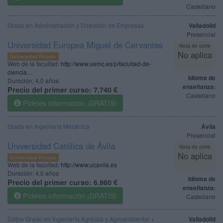
Castellano
Grado en Administración y Dirección de Empresas
Valladolid
Presencial
Universidad Europea Miguel de Cervantes
Nota de corte
No aplica
Universidad Privada
Web de la facultad:
http://www.uemc.es/p/facultad-de-
ciencia...
Idioma de
Duración:
4,0 años
enseñanza:
Precio del primer curso:
7.740 €
Castellano
Pídeles información ¡GRATIS!
Grado en Ingeniería Mecánica
Ávila
Presencial
Universidad Católica de Ávila
Nota de corte
No aplica
Universidad Privada
Web de la facultad:
http://www.ucavila.es
Duración:
4,0 años
Idioma de
Precio del primer curso:
6.960 €
enseñanza:
Pídeles información ¡GRATIS!
Castellano
Doble Grado en Ingeniería Agrícola y Agroambiental +
Valladolid