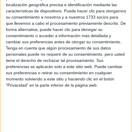
Precio del primer curso:
3.600 €
enseñanza:
localización geográfica precisa e identificación mediante las
Castellano
Pídeles información ¡GRATIS!
características de dispositivos. Puede hacer clic para otorgarnos
su consentimiento a nosotros y a nuestros 1733 socios para
que llevemos a cabo el procesamiento previamente descrito. De
Valladolid
Grado en Magisterio de
Presencial
forma alternativa, puede hacer clic para denegar su
Educación Infantil
consentimiento o acceder a información más detallada y
Nota de corte
No aplica
cambiar sus preferencias antes de otorgar su consentimiento.
Web de la facultad:
https://www.frayluis.com
Tenga en cuenta que algún procesamiento de sus datos
Duración:
4,0 años
personales puede no requerir de su consentimiento, pero usted
Idioma de
Precio del primer curso:
4.420 €
enseñanza:
tiene el derecho de rechazar tal procesamiento. Sus
Castellano
Pídeles información ¡GRATIS!
preferencias se aplicarán solo a este sitio web. Puede cambiar
sus preferencias o retirar su consentimiento en cualquier
momento volviendo a este sitio y haciendo clic en el botón
Valladolid
Grados simultáneos en
Semipresencial
"Privacidad" en la parte inferior de la página web.
Educación Infantil + Educación
Nota de corte
No aplica
Primaria
Idioma de
Web de la facultad:
https://www.frayluis.com
enseñanza:
Duración:
5,0 años
Castellano
Precio del primer curso:
3.960 €
Pídeles información ¡GRATIS!