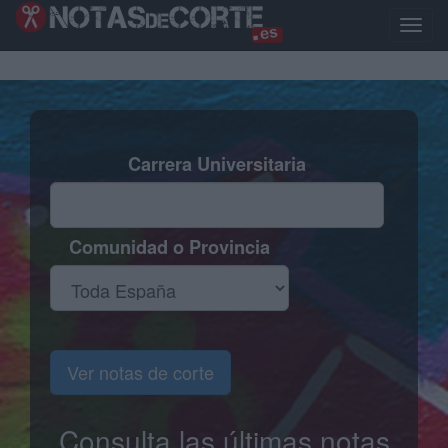
Pasar
al
Toggle
contenido
naviga
principal
Carrera Universitaria
Comunidad o Provincia
Ver notas de corte
Consulta las últimas notas