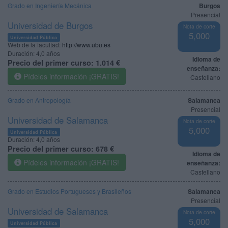
Grado en Ingeniería Mecánica
Burgos
Presencial
Universidad de Burgos
Nota de corte
5,000
Universidad Pública
Web de la facultad:
http://www.ubu.es
Duración:
4,0 años
Idioma de
Precio del primer curso:
1.014 €
enseñanza:
Pídeles información ¡GRATIS!
Castellano
Grado en Antropología
Salamanca
Presencial
Universidad de Salamanca
Nota de corte
5,000
Universidad Pública
Duración:
4,0 años
Precio del primer curso:
678 €
Idioma de
Pídeles información ¡GRATIS!
enseñanza:
Castellano
Grado en Estudios Portugueses y Brasileños
Salamanca
Presencial
Universidad de Salamanca
Nota de corte
5,000
Universidad Pública