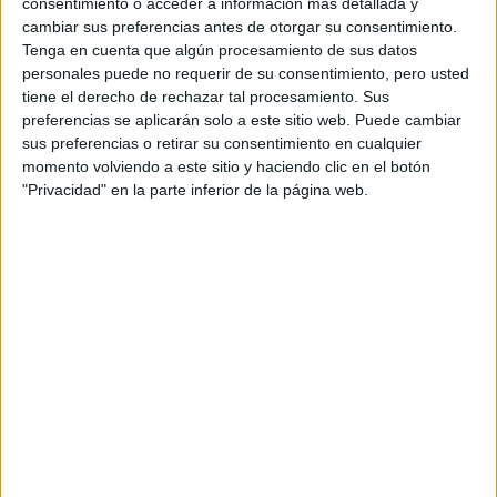
consentimiento o acceder a información más detallada y
cambiar sus preferencias antes de otorgar su consentimiento.
Grado en Geografía y Planificación Territorial
Valladolid
Tenga en cuenta que algún procesamiento de sus datos
Presencial
personales puede no requerir de su consentimiento, pero usted
Universidad de Valladolid
Nota de corte
tiene el derecho de rechazar tal procesamiento. Sus
5,000
Universidad Pública
preferencias se aplicarán solo a este sitio web. Puede cambiar
Web de la facultad:
http://www.fyl.uva.es/
sus preferencias o retirar su consentimiento en cualquier
Duración:
4,0 años
Idioma de
Precio del primer curso:
625 €
momento volviendo a este sitio y haciendo clic en el botón
enseñanza:
"Privacidad" en la parte inferior de la página web.
Pídeles información ¡GRATIS!
Castellano
Grado en Seguridad
Salamanca
Presencial
Universidad de Salamanca
Nota de corte
5,000
Universidad Pública
Duración:
4,0 años
Precio del primer curso:
1.014 €
Idioma de
Pídeles información ¡GRATIS!
enseñanza:
Castellano
Grado en Pedagogía
Burgos
Presencial
Universidad de Burgos
Nota de corte