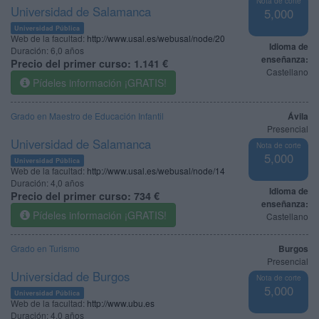
Nota de corte
Universidad de Salamanca
5,000
Universidad Pública
Web de la facultad:
http://www.usal.es/webusal/node/20
Idioma de
Duración:
6,0 años
enseñanza:
Precio del primer curso:
1.141 €
Castellano
Pídeles información ¡GRATIS!
Grado en Maestro de Educación Infantil
Ávila
Presencial
Universidad de Salamanca
Nota de corte
5,000
Universidad Pública
Web de la facultad:
http://www.usal.es/webusal/node/14
Duración:
4,0 años
Idioma de
Precio del primer curso:
734 €
enseñanza:
Pídeles información ¡GRATIS!
Castellano
Grado en Turismo
Burgos
Presencial
Universidad de Burgos
Nota de corte
5,000
Universidad Pública
Web de la facultad:
http://www.ubu.es
Duración:
4,0 años