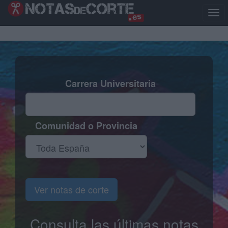
Pasar
al
Togg
contenido
navig
principal
Carrera Universitaria
Comunidad o Provincia
Ver notas de corte
Consulta las últimas notas