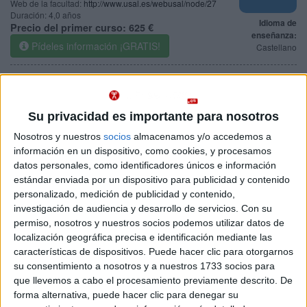
Web de la facultad:
http://www.usal.es/webusal/node/27
Duración:
4,0 años
Idioma de
Precio del primer curso:
625 €
enseñanza:
Pídeles información ¡GRATIS!
Castellano
Grado en Información y Documentación
León
Presencial
Universidad de León
Nota de corte
Su privacidad es importante para nosotros
5,000
Universidad Pública
Web de la facultad:
http://www.filosofiayletras.unileon.es/
Nosotros y nuestros
socios
almacenamos y/o accedemos a
Duración:
4,0 años
Idioma de
información en un dispositivo, como cookies, y procesamos
Precio del primer curso:
678 €
enseñanza:
datos personales, como identificadores únicos e información
Pídeles información ¡GRATIS!
Castellano
estándar enviada por un dispositivo para publicidad y contenido
personalizado, medición de publicidad y contenido,
Grado en Educación Social
Burgos
investigación de audiencia y desarrollo de servicios.
Con su
Presencial
permiso, nosotros y nuestros socios podemos utilizar datos de
Universidad de Burgos
Nota de corte
localización geográfica precisa e identificación mediante las
5,000
Universidad Pública
características de dispositivos. Puede hacer clic para otorgarnos
Web de la facultad:
http://www.ubu.es
su consentimiento a nosotros y a nuestros 1733 socios para
Duración:
4,0 años
Idioma de
que llevemos a cabo el procesamiento previamente descrito. De
Precio del primer curso:
678 €
enseñanza:
forma alternativa, puede hacer clic para denegar su
Pídeles información ¡GRATIS!
Castellano