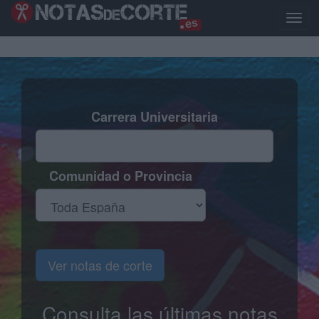
Pasar
al
Toggl
contenido
naviga
principal
Carrera Universitaria
Comunidad o Provincia
Ver notas de corte
Consulta las últimas notas