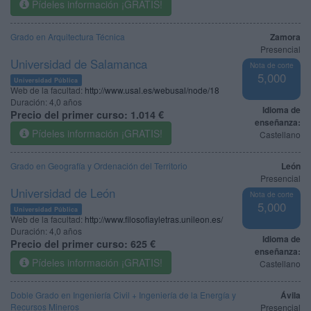
Pídeles información ¡GRATIS!
Grado en Arquitectura Técnica
Zamora
Presencial
Universidad de Salamanca
Nota de corte
5,000
Universidad Pública
Web de la facultad:
http://www.usal.es/webusal/node/18
Duración:
4,0 años
Idioma de
Precio del primer curso:
1.014 €
enseñanza:
Pídeles información ¡GRATIS!
Castellano
Grado en Geografía y Ordenación del Territorio
León
Presencial
Universidad de León
Nota de corte
5,000
Universidad Pública
Web de la facultad:
http://www.filosofiayletras.unileon.es/
Duración:
4,0 años
Idioma de
Precio del primer curso:
625 €
enseñanza:
Pídeles información ¡GRATIS!
Castellano
Doble Grado en Ingeniería Civil + Ingeniería de la Energía y
Ávila
Recursos Mineros
Presencial