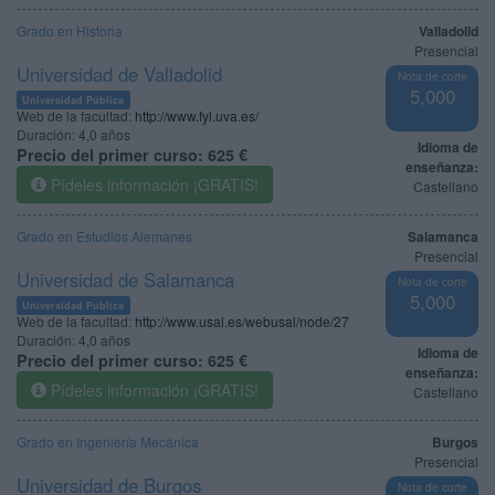
Grado en Historia
Valladolid
Presencial
Universidad de Valladolid
Nota de corte
5,000
Universidad Pública
Web de la facultad:
http://www.fyl.uva.es/
Duración:
4,0 años
Idioma de
Precio del primer curso:
625 €
enseñanza:
Pídeles información ¡GRATIS!
Castellano
Grado en Estudios Alemanes
Salamanca
Presencial
Universidad de Salamanca
Nota de corte
5,000
Universidad Pública
Web de la facultad:
http://www.usal.es/webusal/node/27
Duración:
4,0 años
Idioma de
Precio del primer curso:
625 €
enseñanza:
Pídeles información ¡GRATIS!
Castellano
Grado en Ingeniería Mecánica
Burgos
Presencial
Universidad de Burgos
Nota de corte