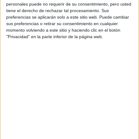
Pídeles información ¡GRATIS!
Castellano
personales puede no requerir de su consentimiento, pero usted
tiene el derecho de rechazar tal procesamiento. Sus
Grado en Información y Documentación
León
preferencias se aplicarán solo a este sitio web. Puede cambiar
Presencial
sus preferencias o retirar su consentimiento en cualquier
Universidad de León
Nota de corte
momento volviendo a este sitio y haciendo clic en el botón
5,000
Universidad Pública
"Privacidad" en la parte inferior de la página web.
Web de la facultad:
http://www.filosofiayletras.unileon.es/
Duración:
4,0 años
Idioma de
Precio del primer curso:
678 €
enseñanza:
Pídeles información ¡GRATIS!
Castellano
Grado en Educación Social
Burgos
Presencial
Universidad de Burgos
Nota de corte
5,000
Universidad Pública
Web de la facultad:
http://www.ubu.es
Duración:
4,0 años
Idioma de
Precio del primer curso:
678 €
enseñanza:
Pídeles información ¡GRATIS!
Castellano
Grado en Geografía y Planificación Territorial
Valladolid
Presencial