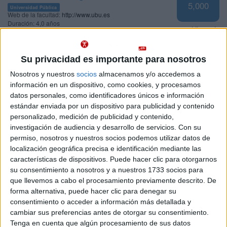
5,000
Universidad Pública
Web de la facultad:
http://www.ubu.es
Duración:
4,0 años
Idioma de
Precio del primer curso:
1.014 €
enseñanza:
Pídeles información ¡GRATIS!
Castellano
Su privacidad es importante para nosotros
Grado en Antropología
Salamanca
Nosotros y nuestros
socios
almacenamos y/o accedemos a
Presencial
información en un dispositivo, como cookies, y procesamos
Universidad de Salamanca
Nota de corte
datos personales, como identificadores únicos e información
5,000
Universidad Pública
estándar enviada por un dispositivo para publicidad y contenido
Duración:
4,0 años
personalizado, medición de publicidad y contenido,
Precio del primer curso:
678 €
Idioma de
investigación de audiencia y desarrollo de servicios.
Con su
Pídeles información ¡GRATIS!
enseñanza:
permiso, nosotros y nuestros socios podemos utilizar datos de
Castellano
localización geográfica precisa e identificación mediante las
características de dispositivos. Puede hacer clic para otorgarnos
Grado en Estudios Portugueses y Brasileños
Salamanca
Presencial
su consentimiento a nosotros y a nuestros 1733 socios para
Universidad de Salamanca
que llevemos a cabo el procesamiento previamente descrito. De
Nota de corte
5,000
forma alternativa, puede hacer clic para denegar su
Universidad Pública
Web de la facultad:
http://www.usal.es/webusal/node/27
consentimiento o acceder a información más detallada y
Duración:
4,0 años
cambiar sus preferencias antes de otorgar su consentimiento.
Idioma de
Precio del primer curso:
625 €
enseñanza:
Tenga en cuenta que algún procesamiento de sus datos