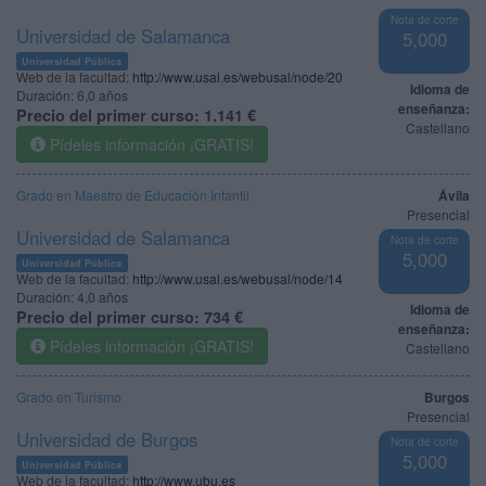
Nota de corte
Universidad de Salamanca
5,000
Universidad Pública
Web de la facultad:
http://www.usal.es/webusal/node/20
Idioma de
Duración:
6,0 años
enseñanza:
Precio del primer curso:
1.141 €
Castellano
Pídeles información ¡GRATIS!
Grado en Maestro de Educación Infantil
Ávila
Presencial
Universidad de Salamanca
Nota de corte
5,000
Universidad Pública
Web de la facultad:
http://www.usal.es/webusal/node/14
Duración:
4,0 años
Idioma de
Precio del primer curso:
734 €
enseñanza:
Pídeles información ¡GRATIS!
Castellano
Grado en Turismo
Burgos
Presencial
Universidad de Burgos
Nota de corte
5,000
Universidad Pública
Web de la facultad:
http://www.ubu.es