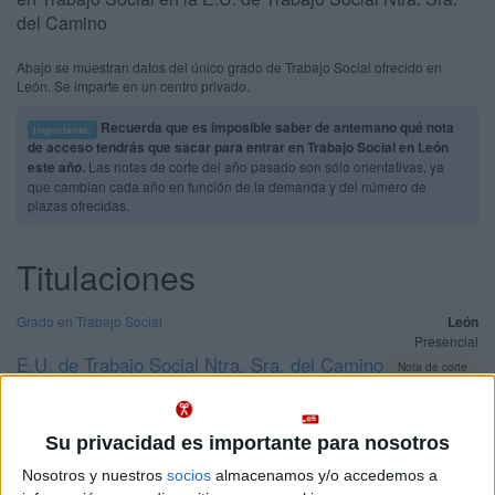
del Camino
Abajo se muestran datos del único grado de Trabajo Social ofrecido en
León. Se imparte en un centro privado.
Recuerda que es imposible saber de antemano qué nota
Importante:
de acceso tendrás que sacar para entrar en Trabajo Social en León
este año.
Las notas de corte del año pasado son sólo orientativas, ya
que cambian cada año en función de la demanda y del número de
plazas ofrecidas.
Titulaciones
Grado en Trabajo Social
León
Presencial
E.U. de Trabajo Social Ntra. Sra. del Camino
Nota de corte
5,000
Centro Adscrito Privado
Web de la facultad:
https://centros.unileon.es/trabajosocial...
Duración:
4,0 años
Idioma de
Su privacidad es importante para nosotros
Precio del primer curso:
4.800 €
enseñanza:
Pídeles información ¡GRATIS!
Nosotros y nuestros
socios
almacenamos y/o accedemos a
Castellano