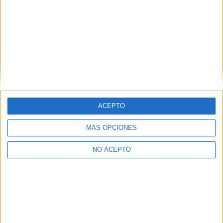
Trabajo Social Toledo
Trabajo Social Valencia
Trabajo Social Valladolid
Trabajo Social Vizcaya
Trabajo Social Zaragoza
ACEPTO
Trabajo Social Álava
MÁS OPCIONES
NO ACEPTO
Las Notas de Corte más buscadas
Simulador de notas de corte