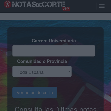
Pasar
al
Toggle
contenido
naviga
principal
Carrera Universitaria
Comunidad o Provincia
Ver notas de corte
Consulta las últimas notas