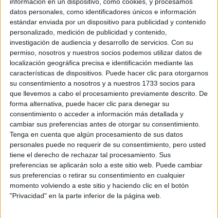
información en un dispositivo, como cookies, y procesamos
datos personales, como identificadores únicos e información
estándar enviada por un dispositivo para publicidad y contenido
Notas de corte Trabajo Social
personalizado, medición de publicidad y contenido,
por provincias
investigación de audiencia y desarrollo de servicios.
Con su
permiso, nosotros y nuestros socios podemos utilizar datos de
localización geográfica precisa e identificación mediante las
Oferta en toda España
características de dispositivos. Puede hacer clic para otorgarnos
su consentimiento a nosotros y a nuestros 1733 socios para
Trabajo Social A Coruña
que llevemos a cabo el procesamiento previamente descrito. De
forma alternativa, puede hacer clic para denegar su
Trabajo Social Alicante
consentimiento o acceder a información más detallada y
cambiar sus preferencias antes de otorgar su consentimiento.
Trabajo Social Almería
Tenga en cuenta que algún procesamiento de sus datos
personales puede no requerir de su consentimiento, pero usted
Trabajo Social Asturias
tiene el derecho de rechazar tal procesamiento. Sus
preferencias se aplicarán solo a este sitio web. Puede cambiar
Trabajo Social Badajoz
sus preferencias o retirar su consentimiento en cualquier
momento volviendo a este sitio y haciendo clic en el botón
Trabajo Social Baleares
"Privacidad" en la parte inferior de la página web.
Trabajo Social Barcelona