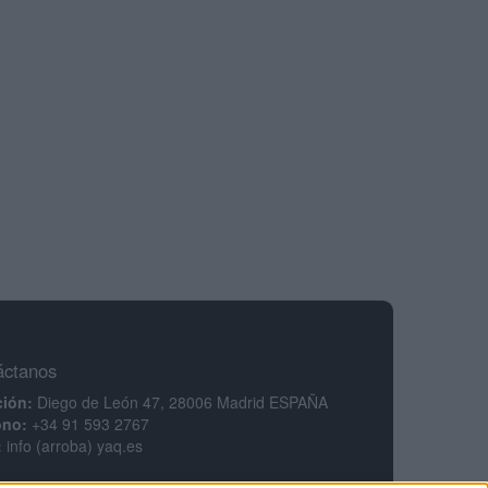
áctanos
ción:
Diego de León 47, 28006 Madrid ESPAÑA
ono:
+34 91 593 2767
:
info (arroba) yaq.es