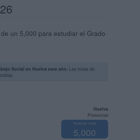
026
 de un 5,000 para estudiar el Grado
bajo Social en Huelva este año.
Las notas de
ecidas.
Huelva
Presencial
Nota de corte
5,000