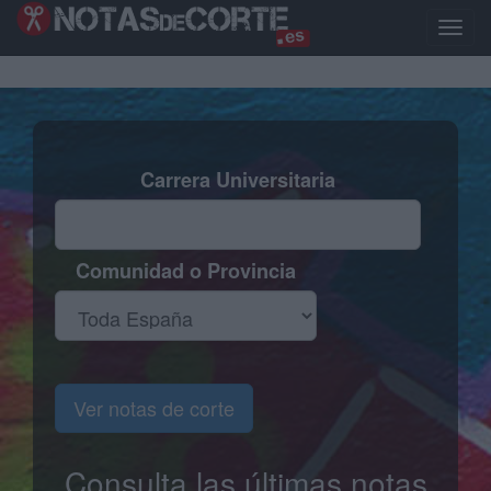
Pasar
al
Toggle
contenido
naviga
principal
Carrera Universitaria
Comunidad o Provincia
Ver notas de corte
Consulta las últimas notas