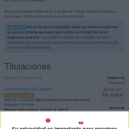
Abajo se muestran datos de los 2 grados de Trabajo Social ofrecidos en
Guipúzcoa. Todos se imparten en centros privados.
Recuerda que es imposible saber de antemano qué nota
Importante:
de acceso tendrás que sacar para entrar en Trabajo Social en
Guipúzcoa este año.
Las notas de corte del año pasado son sólo
orientativas, ya que cambian cada año en función de la demanda y del
número de plazas ofrecidas.
Titulaciones
Grado en Trabajo Social
Guipúzcoa
Presencial
Universidad de Deusto
Nota de corte
No aplica
Universidad Privada
Web de la facultad:
http://socialesyhumanas.deusto.es/
Duración:
4,0 años
Idioma de
Precio del primer curso:
6.390 €
enseñanza:
Pídeles información ¡GRATIS!
Castellano