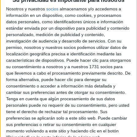
Su privacidad es importante para nosotros
Grado en Educación Social + Trabajo Social
Guipúzcoa
Presencial
Nosotros y nuestros
socios
almacenamos y/o accedemos a
Universidad de Deusto
Nota de corte
información en un dispositivo, como cookies, y procesamos
No aplica
Universidad Privada
datos personales, como identificadores únicos e información
Duración:
5,0 años
estándar enviada por un dispositivo para publicidad y contenido
Precio del primer curso:
7.668 €
Idioma de
personalizado, medición de publicidad y contenido,
Pídeles información ¡GRATIS!
enseñanza:
investigación de audiencia y desarrollo de servicios.
Con su
Castellano
permiso, nosotros y nuestros socios podemos utilizar datos de
localización geográfica precisa e identificación mediante las
características de dispositivos. Puede hacer clic para otorgarnos
Notas de corte Trabajo Social
su consentimiento a nosotros y a nuestros 1731 socios para
por provincias
que llevemos a cabo el procesamiento previamente descrito. De
forma alternativa, puede hacer clic para denegar su
consentimiento o acceder a información más detallada y
Oferta en toda España
cambiar sus preferencias antes de otorgar su consentimiento.
Tenga en cuenta que algún procesamiento de sus datos
Trabajo Social A Coruña
personales puede no requerir de su consentimiento, pero usted
tiene el derecho de rechazar tal procesamiento. Sus
Trabajo Social Alicante
preferencias se aplicarán solo a este sitio web. Puede cambiar
sus preferencias o retirar su consentimiento en cualquier
Trabajo Social Almería
momento volviendo a este sitio y haciendo clic en el botón