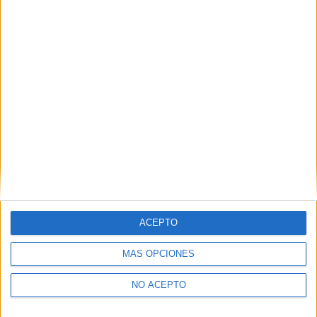
Trabajo Social Sevilla
Trabajo Social Tarragona
Trabajo Social Tenerife
Trabajo Social Toledo
Trabajo Social Valencia
Trabajo Social Valladolid
Trabajo Social Vizcaya
ACEPTO
Trabajo Social Zaragoza
MÁS OPCIONES
Trabajo Social Álava
NO ACEPTO