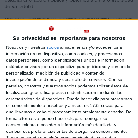
de Valladolid
Abajo se muestran datos del único grado de Óptica y Optometría ofrecido en
Valladolid. Se imparte en un centro público.
Recuerda que es imposible saber de antemano qué nota
Importante:
Su privacidad es importante para nosotros
de acceso tendrás que sacar para entrar en Óptica y Optometría en
Valladolid este año.
Las notas de corte del año pasado son sólo
Nosotros y nuestros
socios
almacenamos y/o accedemos a
orientativas, ya que cambian cada año en función de la demanda y del
información en un dispositivo, como cookies, y procesamos
número de plazas ofrecidas.
datos personales, como identificadores únicos e información
estándar enviada por un dispositivo para publicidad y contenido
personalizado, medición de publicidad y contenido,
Titulaciones
investigación de audiencia y desarrollo de servicios.
Con su
permiso, nosotros y nuestros socios podemos utilizar datos de
Grado en Óptica y Optometría
Valladolid
localización geográfica precisa e identificación mediante las
Presencial
características de dispositivos. Puede hacer clic para otorgarnos
Universidad de Valladolid
Nota de corte
su consentimiento a nosotros y a nuestros 1733 socios para
8,090
Universidad Pública
que llevemos a cabo el procesamiento previamente descrito. De
Web de la facultad:
http://www.cie.uva.es/
forma alternativa, puede hacer clic para denegar su
Duración:
4,0 años
Idioma de
Precio del primer curso:
734 €
consentimiento o acceder a información más detallada y
enseñanza:
cambiar sus preferencias antes de otorgar su consentimiento.
Pídeles información ¡GRATIS!
Castellano
Tenga en cuenta que algún procesamiento de sus datos