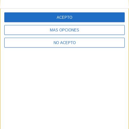
Notas de corte Madrid
Notas de corte Valencia
ACEPTO
Notas de corte Cataluña
Notas de corte Galicia
MÁS OPCIONES
Notas de corte Granada
NO ACEPTO
Notas de corte Medicina
Notas de corte Enfermería
Notas de corte Psicología
Notas de corte Veterinaria
Notas de corte Ingeniería Aeroespacial
Notas de corte Criminología
Notas de corte Derecho
Notas de corte Inef
Notas de corte UPV
Notas de corte UCM
Notas de corte Unizar