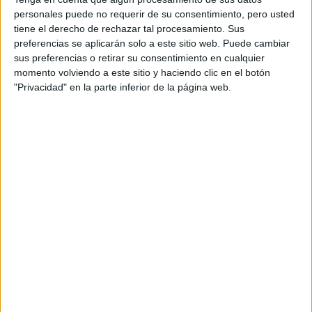
personales puede no requerir de su consentimiento, pero usted
tiene el derecho de rechazar tal procesamiento. Sus
Notas de corte Óptica y
preferencias se aplicarán solo a este sitio web. Puede cambiar
Optometría por provincias
sus preferencias o retirar su consentimiento en cualquier
momento volviendo a este sitio y haciendo clic en el botón
"Privacidad" en la parte inferior de la página web.
Oferta en toda España
Óptica y Optometría A Coruña
Óptica y Optometría Alicante
Óptica y Optometría Barcelona
Óptica y Optometría Granada
Óptica y Optometría Las Palmas
Óptica y Optometría Madrid
Óptica y Optometría Murcia