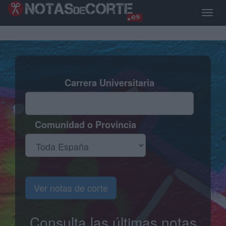
Pasar
al
Toggle
contenido
naviga
principal
Carrera Universitaria
Comunidad o Provincia
Ver notas de corte
Consulta las últimas notas