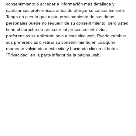
consentimiento o acceder a información más detallada y
Grado en Óptica y Optometría
Sevilla
cambiar sus preferencias antes de otorgar su consentimiento.
Presencial
Tenga en cuenta que algún procesamiento de sus datos
Universidad de Sevilla
Nota de corte
personales puede no requerir de su consentimiento, pero usted
10,128
Universidad Pública
tiene el derecho de rechazar tal procesamiento. Sus
Web de la facultad:
http://farmacia.us.es
preferencias se aplicarán solo a este sitio web. Puede cambiar
Duración:
4,0 años
Idioma de
sus preferencias o retirar su consentimiento en cualquier
Precio del primer curso:
757 €
enseñanza:
momento volviendo a este sitio y haciendo clic en el botón
Pídeles información ¡GRATIS!
Castellano
"Privacidad" en la parte inferior de la página web.
Notas de corte Óptica y
Optometría por provincias
Oferta en toda España
Óptica y Optometría A Coruña
Óptica y Optometría Alicante
Óptica y Optometría Barcelona