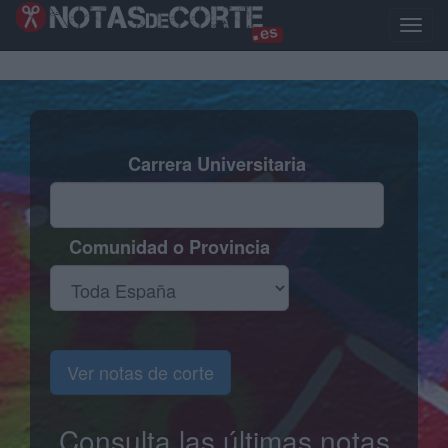
Pasar
al
Toggle
contenido
naviga
principal
Carrera Universitaria
Comunidad o Provincia
Ver notas de corte
Consulta las últimas notas