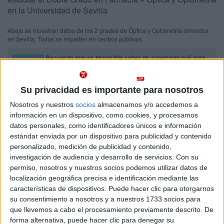
en la Universidad de Sevilla
Abajo se muestran datos de los 2 grados de Óptica y Optometría ofrecidos
en Sevilla. Todos se imparten en centros públicos.
Recuerda que es imposible saber de antemano qué nota
Importante:
de acceso tendrás que sacar para entrar en Óptica y Optometría en
Sevilla este año.
Las notas de corte del año pasado son sólo
orientativas, ya que cambian cada año en función de la demanda y del
Su privacidad es importante para nosotros
número de plazas ofrecidas.
Nosotros y nuestros
socios
almacenamos y/o accedemos a
información en un dispositivo, como cookies, y procesamos
Titulaciones
datos personales, como identificadores únicos e información
estándar enviada por un dispositivo para publicidad y contenido
Doble Grado en Farmacia + Óptica y Optometría
Sevilla
personalizado, medición de publicidad y contenido,
Presencial
investigación de audiencia y desarrollo de servicios.
Con su
Universidad de Sevilla
Nota de corte
permiso, nosotros y nuestros socios podemos utilizar datos de
11,740
Universidad Pública
localización geográfica precisa e identificación mediante las
Web de la facultad:
http://farmacia.us.es
características de dispositivos. Puede hacer clic para otorgarnos
Duración:
6,0 años
Idioma de
su consentimiento a nosotros y a nuestros 1733 socios para
Precio del primer curso:
833 €
enseñanza:
que llevemos a cabo el procesamiento previamente descrito. De
Pídeles información ¡GRATIS!
Castellano
forma alternativa, puede hacer clic para denegar su