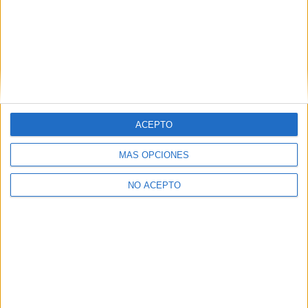
Las Notas de Corte más buscadas
Simulador de notas de corte
Notas de corte Distrito Único Andaluz (DUA)
ACEPTO
Notas de corte Madrid
MÁS OPCIONES
Notas de corte Valencia
Notas de corte Cataluña
NO ACEPTO
Notas de corte Galicia
Notas de corte Granada
Notas de corte Medicina
Notas de corte Enfermería
Notas de corte Psicología
Notas de corte Veterinaria