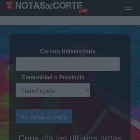
Pasar
al
Toggle
contenido
naviga
principal
Carrera Universitaria
Comunidad o Provincia
Ver notas de corte
Consulta las últimas notas