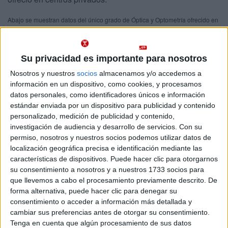
Abajo se muestran datos del único grado de Óptica y Optometría ofrecido en
Las Palmas. Se imparte en un centro privado.
Recuerda que es imposible saber de antemano qué nota
Importante:
de acceso tendrás que sacar para entrar en Óptica y Optometría en
Su privacidad es importante para nosotros
Las Palmas este año.
Las notas de corte del año pasado son sólo
Nosotros y nuestros
socios
almacenamos y/o accedemos a
orientativas, ya que cambian cada año en función de la demanda y del
número de plazas ofrecidas.
información en un dispositivo, como cookies, y procesamos
datos personales, como identificadores únicos e información
estándar enviada por un dispositivo para publicidad y contenido
Titulaciones
personalizado, medición de publicidad y contenido,
investigación de audiencia y desarrollo de servicios.
Con su
Grado en Óptica y Optometría
Las Palmas
permiso, nosotros y nuestros socios podemos utilizar datos de
Presencial
localización geográfica precisa e identificación mediante las
Universidad Fernando Pessoa Canarias
Nota de corte
características de dispositivos. Puede hacer clic para otorgarnos
No aplica
Universidad Privada
su consentimiento a nosotros y a nuestros 1733 socios para
Duración:
4,0 años
que llevemos a cabo el procesamiento previamente descrito. De
Precio del primer curso:
no disponible
Idioma de
forma alternativa, puede hacer clic para denegar su
Pídeles información ¡GRATIS!
enseñanza:
consentimiento o acceder a información más detallada y
Castellano
cambiar sus preferencias antes de otorgar su consentimiento.
Tenga en cuenta que algún procesamiento de sus datos