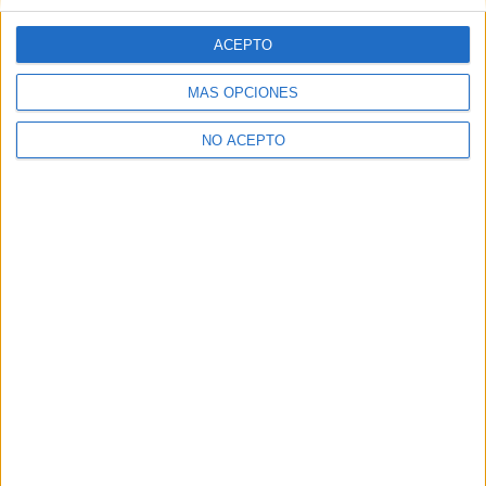
Notas de corte Valencia
ACEPTO
Notas de corte Cataluña
Notas de corte Galicia
MÁS OPCIONES
Notas de corte Granada
Notas de corte Medicina
NO ACEPTO
Notas de corte Enfermería
Notas de corte Psicología
Notas de corte Veterinaria
Notas de corte Ingeniería Aeroespacial
Notas de corte Criminología
Notas de corte Derecho
Notas de corte Inef
Notas de corte UPV
Notas de corte UCM
Notas de corte Unizar
Notas de corte URJC