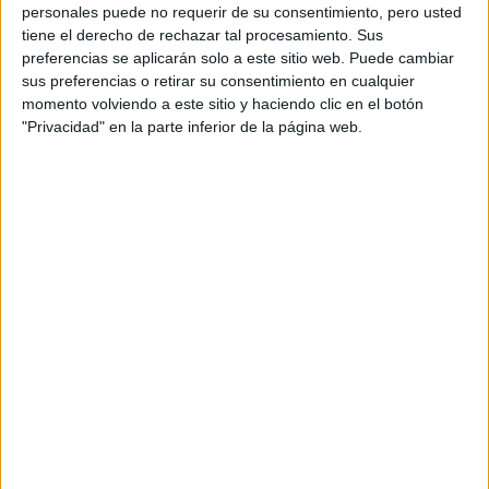
personales puede no requerir de su consentimiento, pero usted
Notas de corte Óptica y
tiene el derecho de rechazar tal procesamiento. Sus
Optometría por provincias
preferencias se aplicarán solo a este sitio web. Puede cambiar
sus preferencias o retirar su consentimiento en cualquier
momento volviendo a este sitio y haciendo clic en el botón
Oferta en toda España
"Privacidad" en la parte inferior de la página web.
Óptica y Optometría A Coruña
Óptica y Optometría Alicante
Óptica y Optometría Barcelona
Óptica y Optometría Granada
Óptica y Optometría Las Palmas
Óptica y Optometría Madrid
Óptica y Optometría Murcia
Óptica y Optometría Salamanca