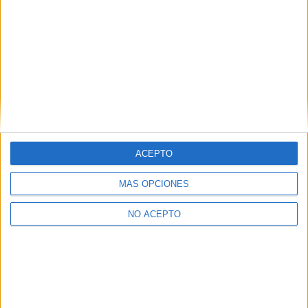
Ingeniería Informática Málaga
Ingeniería Informática Navarra
Ingeniería Informática Ourense
Ingeniería Informática Pontevedra
Ingeniería Informática Salamanca
Ingeniería Informática Segovia
ACEPTO
Ingeniería Informática Sevilla
MÁS OPCIONES
Ingeniería Informática Tarragona
NO ACEPTO
Ingeniería Informática Tenerife
Ingeniería Informática Teruel
Ingeniería Informática Toledo