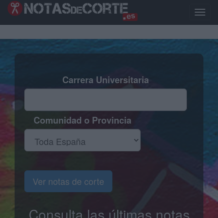
Pasar
al
Toggle
contenido
naviga
principal
Carrera Universitaria
Comunidad o Provincia
Ver notas de corte
Consulta las últimas notas