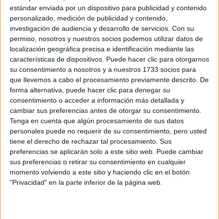
Nota de corte
Universidad Pontificia de Salamanca
estándar enviada por un dispositivo para publicidad y contenido
No aplica
personalizado, medición de publicidad y contenido,
Universidad Privada
Duración:
5,0 años
investigación de audiencia y desarrollo de servicios.
Con su
Idioma de
Precio del primer curso:
no disponible
permiso, nosotros y nuestros socios podemos utilizar datos de
enseñanza:
localización geográfica precisa e identificación mediante las
Pídeles información ¡GRATIS!
Castellano
características de dispositivos. Puede hacer clic para otorgarnos
su consentimiento a nosotros y a nuestros 1733 socios para
Grado en Ingeniería Informática
Salamanca
que llevemos a cabo el procesamiento previamente descrito. De
Presencial
forma alternativa, puede hacer clic para denegar su
Universidad Pontificia de Salamanca
Nota de corte
No aplica
consentimiento o acceder a información más detallada y
Universidad Privada
Duración:
4,0 años
cambiar sus preferencias antes de otorgar su consentimiento.
Precio del primer curso:
7.560 €
Tenga en cuenta que algún procesamiento de sus datos
Idioma de
personales puede no requerir de su consentimiento, pero usted
Pídeles información ¡GRATIS!
enseñanza:
tiene el derecho de rechazar tal procesamiento. Sus
Castellano
preferencias se aplicarán solo a este sitio web. Puede cambiar
Doble Grado en Administración y Dirección de Empresas
Salamanca
sus preferencias o retirar su consentimiento en cualquier
Tecnológicas + Informática
Presencial
momento volviendo a este sitio y haciendo clic en el botón
Nota de corte
"Privacidad" en la parte inferior de la página web.
Universidad Pontificia de Salamanca
No aplica
Universidad Privada
Duración:
5,0 años
Idioma de
Precio del primer curso:
no disponible