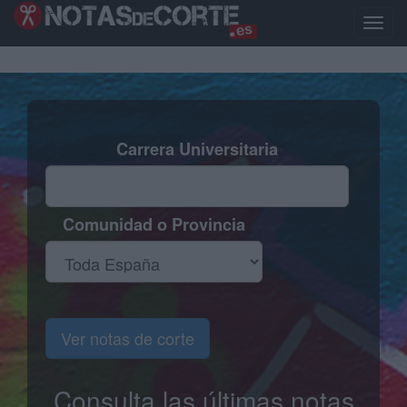
Pasar
al
Toggle
contenido
naviga
principal
Carrera Universitaria
Comunidad o Provincia
Ver notas de corte
Consulta las últimas notas