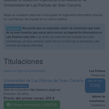
Universidad de Las Palmas de Gran Canaria
Abajo se muestran datos del único grado de Ingeniería Informática ofrecido
en Las Palmas. Se imparte en un centro público.
Recuerda que es imposible saber de antemano qué nota
Importante:
de acceso tendrás que sacar para entrar en Ingeniería Informática en
Las Palmas este año.
Las notas de corte del año pasado son sólo
orientativas, ya que cambian cada año en función de la demanda y del
número de plazas ofrecidas.
Titulaciones
Grado en Ingeniería Informática
Las Palmas
Presencial
Universidad de Las Palmas de Gran Canaria
Nota de corte
5,000
Universidad Pública
Web de la facultad:
http://www.eui.ulpgc.es/
Duración:
4,0 años
Idioma de
Precio del primer curso:
875 €
enseñanza:
Pídeles información ¡GRATIS!
Castellano