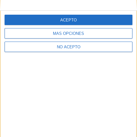
Ingeniería Informática Valladolid
Ingeniería Informática Vizcaya
ACEPTO
Ingeniería Informática Zamora
MÁS OPCIONES
Ingeniería Informática Zaragoza
NO ACEPTO
Ingeniería Informática Álava
Ingeniería Informática Ávila
Las Notas de Corte más buscadas