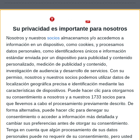
Notas de corte Ingeniería
Informática por provincias
Su privacidad es importante para nosotros
Nosotros y nuestros
socios
almacenamos y/o accedemos a
Oferta en toda España
información en un dispositivo, como cookies, y procesamos
datos personales, como identificadores únicos e información
Ingeniería Informática A Coruña
estándar enviada por un dispositivo para publicidad y contenido
personalizado, medición de publicidad y contenido,
Ingeniería Informática Albacete
investigación de audiencia y desarrollo de servicios.
Con su
permiso, nosotros y nuestros socios podemos utilizar datos de
Ingeniería Informática Alicante
localización geográfica precisa e identificación mediante las
características de dispositivos. Puede hacer clic para otorgarnos
Ingeniería Informática Almería
su consentimiento a nosotros y a nuestros 1733 socios para
que llevemos a cabo el procesamiento previamente descrito. De
Ingeniería Informática Asturias
forma alternativa, puede hacer clic para denegar su
consentimiento o acceder a información más detallada y
Ingeniería Informática Badajoz
cambiar sus preferencias antes de otorgar su consentimiento.
Tenga en cuenta que algún procesamiento de sus datos
Ingeniería Informática Baleares
personales puede no requerir de su consentimiento, pero usted