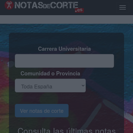
Pasar
al
Toggl
contenido
naviga
principal
Carrera Universitaria
Comunidad o Provincia
Ver notas de corte
Consulta las últimas notas