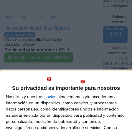
(castellano/lengu
cooficial/inglés)
Grado en Ingeniería Informática
Baleares
Presencial
Universitat de les Illes Balears
Nota de corte
5,514
Universidad Pública
Web de la facultad:
http://eps.uib.es/
Duración:
4,0 años
Idioma de
Precio del primer curso:
1.071 €
enseñanza:
Pídeles información ¡GRATIS!
Trilingüe
(castellano/lengu
cooficial/inglés)
Grado en Ingeniería Informática
Baleares
Presencial
Su privacidad es importante para nosotros
Universitat de les Illes Balears
Nota de corte
5,000
Nosotros y nuestros
socios
almacenamos y/o accedemos a
Universidad Pública
Duración:
4,0 años
información en un dispositivo, como cookies, y procesamos
Precio del primer curso:
no disponible
datos personales, como identificadores únicos e información
Idioma de
Pídeles información ¡GRATIS!
estándar enviada por un dispositivo para publicidad y contenido
enseñanza:
Trilingüe
personalizado, medición de publicidad y contenido,
(castellano/lengu
investigación de audiencia y desarrollo de servicios.
Con su
cooficial/inglés)