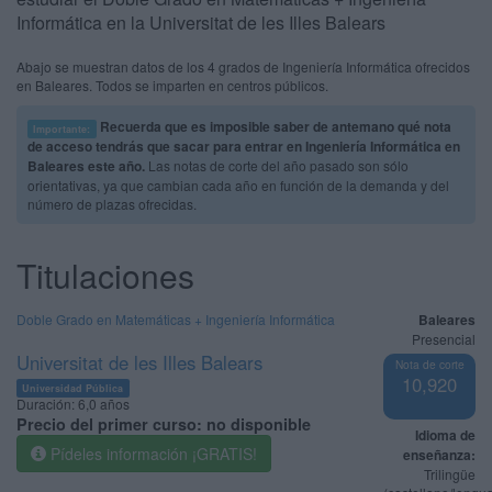
Informática en la Universitat de les Illes Balears
Abajo se muestran datos de los 4 grados de Ingeniería Informática ofrecidos
en Baleares. Todos se imparten en centros públicos.
Recuerda que es imposible saber de antemano qué nota
Importante:
de acceso tendrás que sacar para entrar en Ingeniería Informática en
Baleares este año.
Las notas de corte del año pasado son sólo
orientativas, ya que cambian cada año en función de la demanda y del
número de plazas ofrecidas.
Titulaciones
Doble Grado en Matemáticas + Ingeniería Informática
Baleares
Presencial
Universitat de les Illes Balears
Nota de corte
10,920
Universidad Pública
Duración:
6,0 años
Precio del primer curso:
no disponible
Idioma de
Pídeles información ¡GRATIS!
enseñanza:
Trilingüe