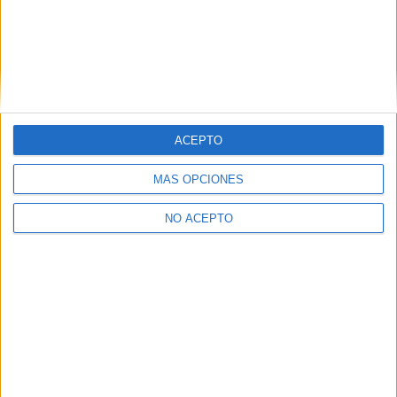
Ingeniería Eléctrica Valencia
Ingeniería Eléctrica Valladolid
Ingeniería Eléctrica Vizcaya
Ingeniería Eléctrica Zaragoza
ACEPTO
MÁS OPCIONES
NO ACEPTO
Las Notas de Corte más buscadas
Simulador de notas de corte
Notas de corte Distrito Único Andaluz (DUA)
Notas de corte Madrid
Notas de corte Valencia