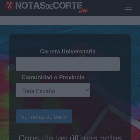
Pasar
al
Toggle
contenido
naviga
principal
Carrera Universitaria
Comunidad o Provincia
Ver notas de corte
Consulta las últimas notas