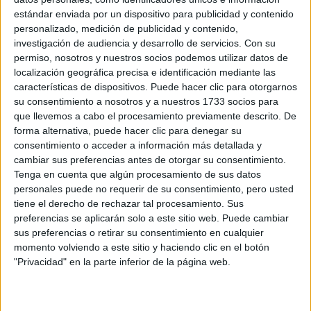
estándar enviada por un dispositivo para publicidad y contenido
personalizado, medición de publicidad y contenido,
Notas de corte Ingeniería
investigación de audiencia y desarrollo de servicios.
Con su
Eléctrica por provincias
permiso, nosotros y nuestros socios podemos utilizar datos de
localización geográfica precisa e identificación mediante las
características de dispositivos. Puede hacer clic para otorgarnos
Oferta en toda España
su consentimiento a nosotros y a nuestros 1733 socios para
que llevemos a cabo el procesamiento previamente descrito. De
Ingeniería Eléctrica A Coruña
forma alternativa, puede hacer clic para denegar su
consentimiento o acceder a información más detallada y
Ingeniería Eléctrica Albacete
cambiar sus preferencias antes de otorgar su consentimiento.
Tenga en cuenta que algún procesamiento de sus datos
Ingeniería Eléctrica Alicante
personales puede no requerir de su consentimiento, pero usted
tiene el derecho de rechazar tal procesamiento. Sus
Ingeniería Eléctrica Almería
preferencias se aplicarán solo a este sitio web. Puede cambiar
sus preferencias o retirar su consentimiento en cualquier
Ingeniería Eléctrica Asturias
momento volviendo a este sitio y haciendo clic en el botón
"Privacidad" en la parte inferior de la página web.
Ingeniería Eléctrica Badajoz
Ingeniería Eléctrica Barcelona