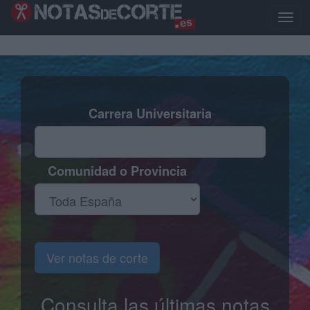
Pasar
al
Toggl
contenido
naviga
principal
Carrera Universitaria
Comunidad o Provincia
Ver notas de corte
Consulta las últimas notas