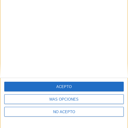
Ingeniería Eléctrica Pontevedra
Ingeniería Eléctrica Salamanca
Ingeniería Eléctrica Sevilla
Ingeniería Eléctrica Tarragona
Ingeniería Eléctrica Toledo
Ingeniería Eléctrica Valencia
Ingeniería Eléctrica Valladolid
Ingeniería Eléctrica Vizcaya
ACEPTO
Ingeniería Eléctrica Zaragoza
MÁS OPCIONES
NO ACEPTO