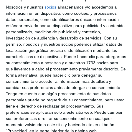
Castellano
Nosotros y nuestros
socios
almacenamos y/o accedemos a
información en un dispositivo, como cookies, y procesamos
Grado en Ingeniería Eléctrica
Guipúzcoa
Presencial
datos personales, como identificadores únicos e información
Universidad de Navarra
estándar enviada por un dispositivo para publicidad y contenido
Nota de corte
No aplica
personalizado, medición de publicidad y contenido,
Universidad Privada
Web de la facultad:
http://www.tecnun.es/
investigación de audiencia y desarrollo de servicios.
Con su
Duración:
4,0 años
permiso, nosotros y nuestros socios podemos utilizar datos de
Idioma de
Precio del primer curso:
16.350 €
enseñanza:
localización geográfica precisa e identificación mediante las
Pídeles información ¡GRATIS!
Bilingüe
características de dispositivos. Puede hacer clic para otorgarnos
(castellano/inglés
su consentimiento a nosotros y a nuestros 1733 socios para
que llevemos a cabo el procesamiento previamente descrito. De
forma alternativa, puede hacer clic para denegar su
Notas de corte Ingeniería
consentimiento o acceder a información más detallada y
Eléctrica por provincias
cambiar sus preferencias antes de otorgar su consentimiento.
Tenga en cuenta que algún procesamiento de sus datos
personales puede no requerir de su consentimiento, pero usted
Oferta en toda España
tiene el derecho de rechazar tal procesamiento. Sus
preferencias se aplicarán solo a este sitio web. Puede cambiar
Ingeniería Eléctrica A Coruña
sus preferencias o retirar su consentimiento en cualquier
momento volviendo a este sitio y haciendo clic en el botón
Ingeniería Eléctrica Albacete
"Privacidad" en la parte inferior de la página web.