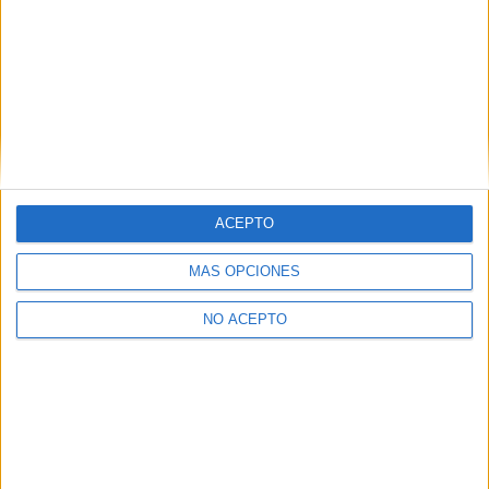
Ingeniería Eléctrica Málaga
Ingeniería Eléctrica Navarra
Ingeniería Eléctrica Pontevedra
Ingeniería Eléctrica Salamanca
Ingeniería Eléctrica Sevilla
ACEPTO
Ingeniería Eléctrica Tarragona
MÁS OPCIONES
Ingeniería Eléctrica Toledo
NO ACEPTO
Ingeniería Eléctrica Valencia
Ingeniería Eléctrica Valladolid
Ingeniería Eléctrica Vizcaya
Ingeniería Eléctrica Zaragoza