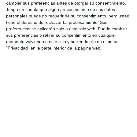
Universidad de Cádiz
cambiar sus preferencias antes de otorgar su consentimiento.
Nota de corte
5,000
Tenga en cuenta que algún procesamiento de sus datos
Universidad Pública
Web de la facultad:
https://nauticas.uca.es/
personales puede no requerir de su consentimiento, pero usted
Duración:
4,0 años
tiene el derecho de rechazar tal procesamiento. Sus
Idioma de
Precio del primer curso:
757 €
enseñanza:
preferencias se aplicarán solo a este sitio web. Puede cambiar
Pídeles información ¡GRATIS!
Castellano
sus preferencias o retirar su consentimiento en cualquier
momento volviendo a este sitio y haciendo clic en el botón
Grado en Ingeniería Eléctrica
Cádiz
"Privacidad" en la parte inferior de la página web.
Presencial
Universidad de Cádiz
Nota de corte
5,000
Universidad Pública
Web de la facultad:
https://epsalgeciras.uca.es/
Duración:
4,0 años
Idioma de
Precio del primer curso:
757 €
enseñanza:
Pídeles información ¡GRATIS!
Castellano
Notas de corte Ingeniería
Eléctrica por provincias
Oferta en toda España