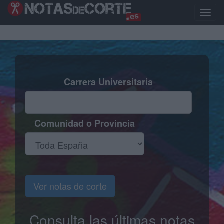
Pasar
al
Toggle
contenido
naviga
principal
Carrera Universitaria
Comunidad o Provincia
Ver notas de corte
Consulta las últimas notas