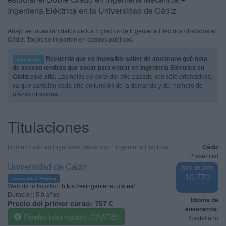
Ingeniería Eléctrica en la Universidad de Cádiz
Abajo se muestran datos de los 5 grados de Ingeniería Eléctrica ofrecidos en
Cádiz. Todos se imparten en centros públicos.
Recuerda que es imposible saber de antemano qué nota
Importante:
de acceso tendrás que sacar para entrar en Ingeniería Eléctrica en
Cádiz este año.
Las notas de corte del año pasado son sólo orientativas,
ya que cambian cada año en función de la demanda y del número de
plazas ofrecidas.
Titulaciones
Doble Grado en Ingeniería Mecánica + Ingeniería Eléctrica
Cádiz
Presencial
Universidad de Cádiz
Nota de corte
10,770
Universidad Pública
Web de la facultad:
https://esingenieria.uca.es/
Duración:
5,0 años
Idioma de
Precio del primer curso:
757 €
enseñanza:
Pídeles información ¡GRATIS!
Castellano