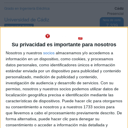
Grado en Ingeniería Eléctrica
Cádiz
Presencial
Universidad de Cádiz
Nota de corte
7,339
Universidad Pública
Web de la facultad:
https://esingenieria.uca.es/
Duración:
4,0 años
Idioma de
Precio del primer curso:
757 €
enseñanza:
Su privacidad es importante para nosotros
Pídeles información ¡GRATIS!
Castellano
Nosotros y nuestros
socios
almacenamos y/o accedemos a
información en un dispositivo, como cookies, y procesamos
Doble Grado en Ingeniería Eléctrica + Ingeniería Electrónica
Cádiz
datos personales, como identificadores únicos e información
Industrial
Presencial
estándar enviada por un dispositivo para publicidad y contenido
Nota de corte
Universidad de Cádiz
personalizado, medición de publicidad y contenido,
7,281
investigación de audiencia y desarrollo de servicios.
Con su
Universidad Pública
Web de la facultad:
https://esingenieria.uca.es/
permiso, nosotros y nuestros socios podemos utilizar datos de
Idioma de
Duración:
5,0 años
localización geográfica precisa e identificación mediante las
enseñanza:
Precio del primer curso:
757 €
características de dispositivos. Puede hacer clic para otorgarnos
Castellano
Pídeles información ¡GRATIS!
su consentimiento a nosotros y a nuestros 1733 socios para
que llevemos a cabo el procesamiento previamente descrito. De
forma alternativa, puede hacer clic para denegar su
Grado en Ingeniería Radioelectrónica
Cádiz
Presencial
consentimiento o acceder a información más detallada y