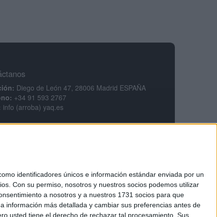
áctanos
ción:
Diego de León 47, 28006 Madrid ESPAÑA
ono:
+34 91 593 2767
:
info (arroba) yaq.es
mación legal
legal
ca de privacidad
ciones generales de contratación
ca de cookies
mo identificadores únicos e información estándar enviada por un
ios.
Con su permiso, nosotros y nuestros socios podemos utilizar
 consentimiento a nosotros y a nuestros 1731 socios para que
 a información más detallada y cambiar sus preferencias antes de
o usted tiene el derecho de rechazar tal procesamiento. Sus