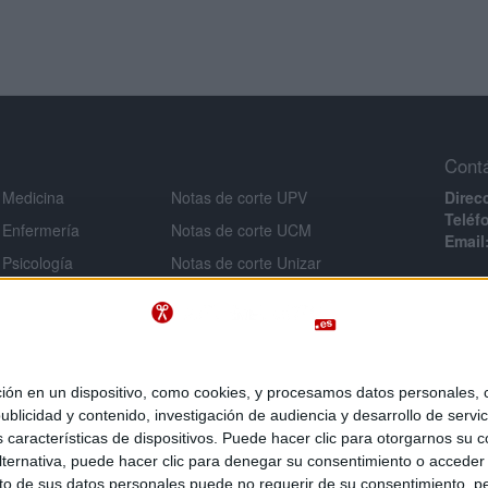
Cont
 Medicina
Notas de corte UPV
Direc
Teléf
 Enfermería
Notas de corte UCM
Email
 Psicología
Notas de corte Unizar
Infor
 Veterinaria
Notas de corte URJC
Aviso 
 Ingeniería
Notas de corte USAL
Políti
Notas de corte UMU
Condi
 Criminología
Políti
Notas de corte UA
 en un dispositivo, como cookies, y procesamos datos personales, co
e Derecho
blicidad y contenido, investigación de audiencia y desarrollo de servic
as características de dispositivos. Puede hacer clic para otorgarnos su
 Inef
ternativa, puede hacer clic para denegar su consentimiento o acceder
 de sus datos personales puede no requerir de su consentimiento, per