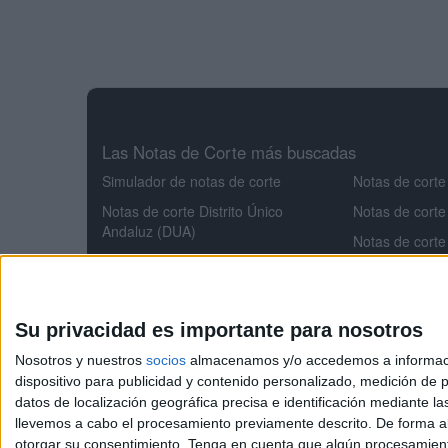
Las Notas de Corte más buscadas
Simulador de notas de corte
Notas de corte
Notas de corte Distrito Único
Notas de corte
Andaluz (DUA)
Notas de corte
Notas de corte Madrid
Notas de corte
Notas de corte Valencia
Notas de corte
Notas de corte Cataluña
Aeroespacial
Su privacidad es importante para nosotros
Notas de corte Galicia
Notas de corte
Nosotros y nuestros
socios
almacenamos y/o accedemos a información
Notas de corte Granada
Notas de cort
dispositivo para publicidad y contenido personalizado, medición de pu
datos de localización geográfica precisa e identificación mediante l
Notas de corte
llevemos a cabo el procesamiento previamente descrito. De forma al
otorgar su consentimiento.
Tenga en cuenta que algún procesamiento