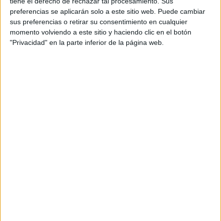
tiene el derecho de rechazar tal procesamiento. Sus
preferencias se aplicarán solo a este sitio web. Puede cambiar
Notas de corte Estadística por
sus preferencias o retirar su consentimiento en cualquier
momento volviendo a este sitio y haciendo clic en el botón
provincias
"Privacidad" en la parte inferior de la página web.
Oferta en toda España
Estadística Alicante
Estadística Badajoz
Estadística Barcelona
Estadística Granada
Estadística Jaén
Estadística Madrid
Estadística Salamanca