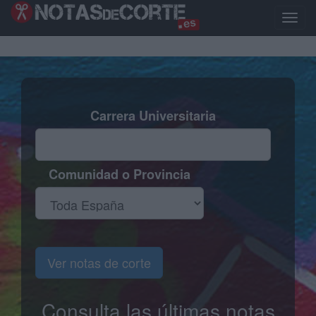
Pasar
al
Toggle
contenido
naviga
principal
Carrera Universitaria
Comunidad o Provincia
Ver notas de corte
Consulta las últimas notas