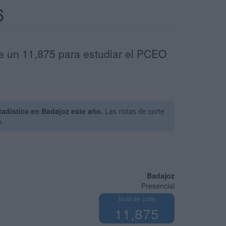
6
de un 11,875 para estudiar el PCEO
adística en Badajoz este año.
Las notas de corte
s.
Badajoz
Presencial
Nota de corte
11,875