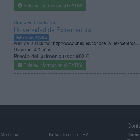
Pídeles información ¡GRATIS!
Grado en Estadística
Universidad de Extremadura
Universidad Pública
Web de la facultad:
http://www.unex.es/conoce-la-uex/centros...
Duración:
4,0 años
Precio del primer curso:
902 €
Pídeles información ¡GRATIS!
Cont
 Medicina
Notas de corte UPV
Direc