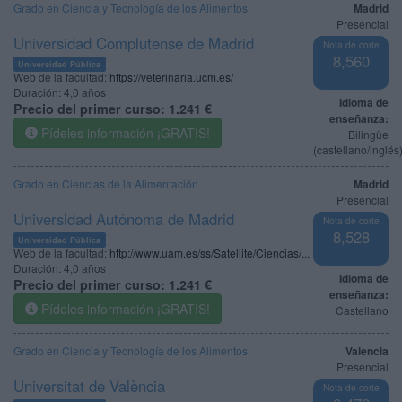
Grado en Ciencia y Tecnología de los Alimentos
Madrid
Presencial
Universidad Complutense de Madrid
Nota de corte
8,560
Universidad Pública
Web de la facultad:
https://veterinaria.ucm.es/
Duración:
4,0 años
Idioma de
Precio del primer curso:
1.241 €
enseñanza:
Pídeles información ¡GRATIS!
Bilingüe
(castellano/inglés
Grado en Ciencias de la Alimentación
Madrid
Presencial
Universidad Autónoma de Madrid
Nota de corte
8,528
Universidad Pública
Web de la facultad:
http://www.uam.es/ss/Satellite/Ciencias/...
Duración:
4,0 años
Idioma de
Precio del primer curso:
1.241 €
enseñanza:
Pídeles información ¡GRATIS!
Castellano
Grado en Ciencia y Tecnología de los Alimentos
Valencia
Presencial
Universitat de València
Nota de corte