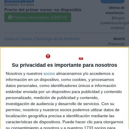
Duración:
5,0 años
Idioma de
Precio del primer curso:
no disponible
enseñanza:
Pídeles información ¡GRATIS!
Bilingüe
(castellano/lengu
cooficial)
Grado en Ciencia y Tecnología de los Alimentos
Madrid
Presencial
Universidad Rey Juan Carlos
Nota de corte
8,149
Universidad Pública
Web de la facultad:
http://www.escet.urjc.es
Su privacidad es importante para nosotros
Duración:
4,0 años
Idioma de
Precio del primer curso:
1.241 €
Nosotros y nuestros
socios
almacenamos y/o accedemos a
enseñanza:
Pídeles información ¡GRATIS!
Castellano
información en un dispositivo, como cookies, y procesamos
datos personales, como identificadores únicos e información
estándar enviada por un dispositivo para publicidad y contenido
Grado en Ciencia y Tecnología de los Alimentos
Álava
Presencial
personalizado, medición de publicidad y contenido,
Universidad del País Vasco
investigación de audiencia y desarrollo de servicios.
Con su
Nota de corte
7,890
permiso, nosotros y nuestros socios podemos utilizar datos de
Universidad Pública
Web de la facultad:
http://www.farmazia.ehu.es/
localización geográfica precisa e identificación mediante las
Duración:
4,0 años
características de dispositivos. Puede hacer clic para otorgarnos
Idioma de
Precio del primer curso:
1.131 €
enseñanza:
su consentimiento a nosotros y a nuestros 1733 socios para