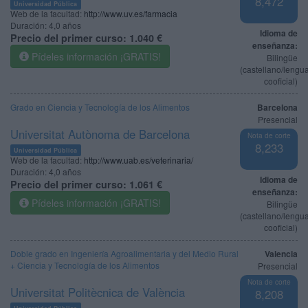
8,472
Universidad Pública
Web de la facultad:
http://www.uv.es/farmacia
Duración:
4,0 años
Idioma de
Precio del primer curso:
1.040 €
enseñanza:
Pídeles información ¡GRATIS!
Bilingüe
(castellano/lengu
cooficial)
Grado en Ciencia y Tecnología de los Alimentos
Barcelona
Presencial
Universitat Autònoma de Barcelona
Nota de corte
8,233
Universidad Pública
Web de la facultad:
http://www.uab.es/veterinaria/
Duración:
4,0 años
Idioma de
Precio del primer curso:
1.061 €
enseñanza:
Pídeles información ¡GRATIS!
Bilingüe
(castellano/lengu
cooficial)
Doble grado en Ingeniería Agroalimentaria y del Medio Rural
Valencia
+ Ciencia y Tecnología de los Alimentos
Presencial
Nota de corte
Universitat Politècnica de València
8,208
Universidad Pública