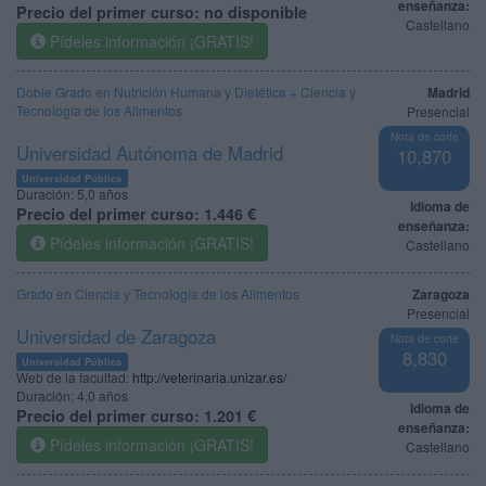
enseñanza:
Precio del primer curso:
no disponible
Castellano
Pídeles información ¡GRATIS!
Doble Grado en Nutrición Humana y Dietética + Ciencia y
Madrid
Tecnología de los Alimentos
Presencial
Nota de corte
Universidad Autónoma de Madrid
10,870
Universidad Pública
Duración:
5,0 años
Idioma de
Precio del primer curso:
1.446 €
enseñanza:
Pídeles información ¡GRATIS!
Castellano
Grado en Ciencia y Tecnología de los Alimentos
Zaragoza
Presencial
Universidad de Zaragoza
Nota de corte
8,830
Universidad Pública
Web de la facultad:
http://veterinaria.unizar.es/
Duración:
4,0 años
Idioma de
Precio del primer curso:
1.201 €
enseñanza:
Pídeles información ¡GRATIS!
Castellano