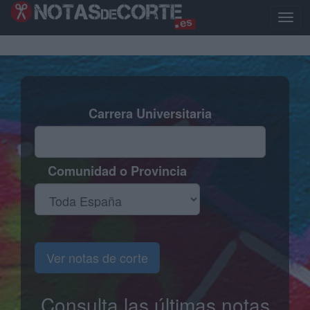
Pasar
al
Toggl
contenido
naviga
principal
Carrera Universitaria
Comunidad o Provincia
Ver notas de corte
Consulta las últimas notas