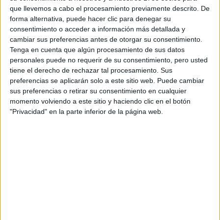
Pídeles información ¡GRATIS!
Castellano
que llevemos a cabo el procesamiento previamente descrito. De
forma alternativa, puede hacer clic para denegar su
Grado en Ciencia y Tecnología de los Alimentos
Valencia
consentimiento o acceder a información más detallada y
Presencial
cambiar sus preferencias antes de otorgar su consentimiento.
Universitat Politècnica de València
Nota de corte
Tenga en cuenta que algún procesamiento de sus datos
7,548
Universidad Pública
personales puede no requerir de su consentimiento, pero usted
Duración:
4,0 años
tiene el derecho de rechazar tal procesamiento. Sus
Precio del primer curso:
1.040 €
Idioma de
preferencias se aplicarán solo a este sitio web. Puede cambiar
Pídeles información ¡GRATIS!
enseñanza:
sus preferencias o retirar su consentimiento en cualquier
Bilingüe
momento volviendo a este sitio y haciendo clic en el botón
(castellano/lengu
"Privacidad" en la parte inferior de la página web.
cooficial)
Grado en Ciencia y Tecnología de los Alimentos
Barcelona
Presencial
Universitat de Barcelona
Nota de corte
7,166
Universidad Pública
Web de la facultad:
http://www.ub.edu/farmacia
Duración:
4,0 años
Idioma de
Precio del primer curso:
1.061 €
enseñanza:
Pídeles información ¡GRATIS!
Lengua
cooficial