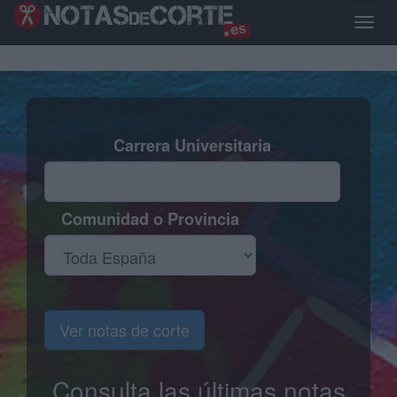
Pasar
al
Toggle
contenido
naviga
principal
Carrera Universitaria
Comunidad o Provincia
Ver notas de corte
Consulta las últimas notas