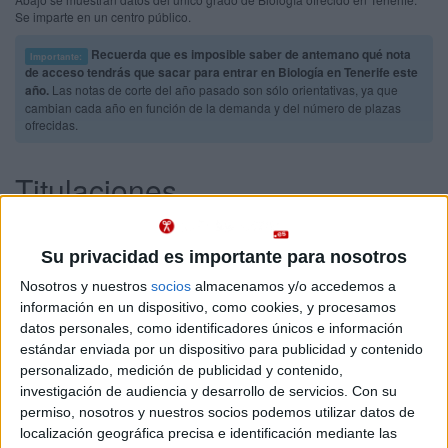
Se imparte en un centro público.
Recuerda que es imposible saber de antemano qué nota
Importante:
de acceso tendrás que sacar para entrar en Biología en Tenerife este
año.
Las notas de corte del año pasado son sólo orientativas, ya que
cambian cada año en función de la demanda y del número de plazas
ofrecidas.
Titulaciones
Grado en Biología
Tenerife
Presencial
Su privacidad es importante para nosotros
Universidad de La Laguna
Nota de corte
9,748
Nosotros y nuestros
socios
almacenamos y/o accedemos a
Universidad Pública
Web de la facultad:
http://www.facultades.ull.es/biologia/po...
información en un dispositivo, como cookies, y procesamos
Duración:
4,0 años
datos personales, como identificadores únicos e información
Idioma de
Precio del primer curso:
875 €
estándar enviada por un dispositivo para publicidad y contenido
enseñanza:
Pídeles información ¡GRATIS!
personalizado, medición de publicidad y contenido,
Castellano
investigación de audiencia y desarrollo de servicios.
Con su
permiso, nosotros y nuestros socios podemos utilizar datos de
localización geográfica precisa e identificación mediante las