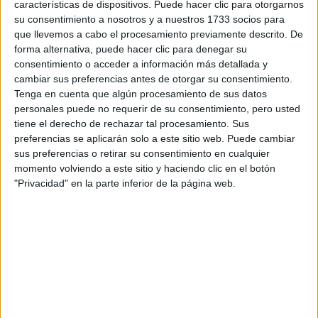
Notas de corte Biología por
características de dispositivos. Puede hacer clic para otorgarnos
provincias
su consentimiento a nosotros y a nuestros 1733 socios para
que llevemos a cabo el procesamiento previamente descrito. De
Oferta en toda España
forma alternativa, puede hacer clic para denegar su
consentimiento o acceder a información más detallada y
Biología A Coruña
cambiar sus preferencias antes de otorgar su consentimiento.
Tenga en cuenta que algún procesamiento de sus datos
Biología Alicante
personales puede no requerir de su consentimiento, pero usted
tiene el derecho de rechazar tal procesamiento. Sus
Biología Asturias
preferencias se aplicarán solo a este sitio web. Puede cambiar
sus preferencias o retirar su consentimiento en cualquier
Biología Badajoz
momento volviendo a este sitio y haciendo clic en el botón
"Privacidad" en la parte inferior de la página web.
Biología Baleares
Biología Barcelona
Biología Castellón
Biología Córdoba