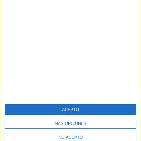
Biología Sevilla
Biología Tenerife
Biología Valencia
Biología Vizcaya
Biología Ávila
ACEPTO
Las Notas de Corte más buscadas
MÁS OPCIONES
Simulador de notas de corte
Notas de corte Distrito Único Andaluz (DUA)
NO ACEPTO