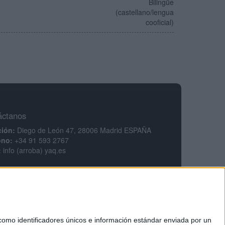
Bilingüe
(castellano/lengua
cooficial)
áctanos
ción:
Diego de León 47, 28006 Madrid ESPAÑA
ono:
+34 91 593 2767
:
info (arroba) yaq.es
mación legal
legal
ca de privacidad
ciones generales de contratación
ca de cookies
mo identificadores únicos e información estándar enviada por un