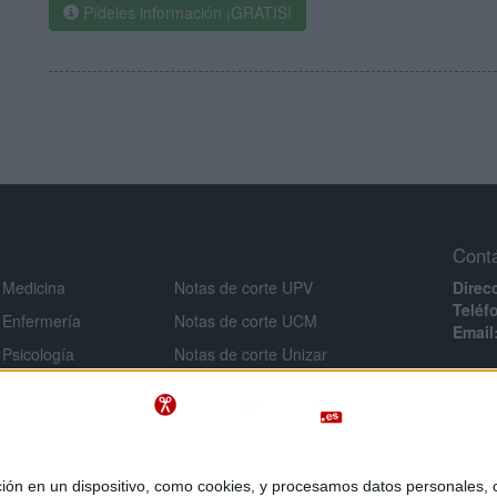
Pídeles información ¡GRATIS!
Cont
 Medicina
Notas de corte UPV
Direc
Teléf
 Enfermería
Notas de corte UCM
Email
 Psicología
Notas de corte Unizar
Infor
 Veterinaria
Notas de corte URJC
Aviso 
 Ingeniería
Notas de corte USAL
Políti
Notas de corte UMU
Condi
 Criminología
Políti
Notas de corte UA
 en un dispositivo, como cookies, y procesamos datos personales, co