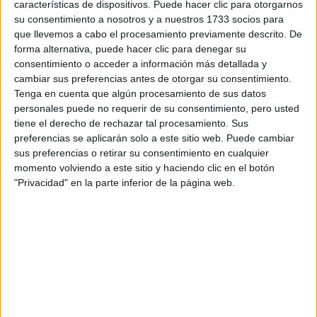
Notas de corte Biología por
características de dispositivos. Puede hacer clic para otorgarnos
provincias
su consentimiento a nosotros y a nuestros 1733 socios para
que llevemos a cabo el procesamiento previamente descrito. De
Oferta en toda España
forma alternativa, puede hacer clic para denegar su
consentimiento o acceder a información más detallada y
Biología A Coruña
cambiar sus preferencias antes de otorgar su consentimiento.
Tenga en cuenta que algún procesamiento de sus datos
Biología Alicante
personales puede no requerir de su consentimiento, pero usted
tiene el derecho de rechazar tal procesamiento. Sus
Biología Asturias
preferencias se aplicarán solo a este sitio web. Puede cambiar
sus preferencias o retirar su consentimiento en cualquier
Biología Badajoz
momento volviendo a este sitio y haciendo clic en el botón
"Privacidad" en la parte inferior de la página web.
Biología Baleares
Biología Barcelona
Biología Castellón
Biología Córdoba