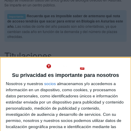
Se imparte en un centro público.
Recuerda que es imposible saber de antemano qué nota
Importante:
de acceso tendrás que sacar para entrar en Biología en Asturias este
año.
Las notas de corte del año pasado son sólo orientativas, ya que
cambian cada año en función de la demanda y del número de plazas
ofrecidas.
Titulaciones
Grado en Biología
Asturias
Presencial
Su privacidad es importante para nosotros
Universidad de Oviedo
Nota de corte
10,336
Nosotros y nuestros
socios
almacenamos y/o accedemos a
Universidad Pública
Web de la facultad:
http://biologia.uniovi.es/
información en un dispositivo, como cookies, y procesamos
Duración:
4,0 años
datos personales, como identificadores únicos e información
Idioma de
Precio del primer curso:
738 €
estándar enviada por un dispositivo para publicidad y contenido
enseñanza:
Pídeles información ¡GRATIS!
personalizado, medición de publicidad y contenido,
Castellano
investigación de audiencia y desarrollo de servicios.
Con su
permiso, nosotros y nuestros socios podemos utilizar datos de
localización geográfica precisa e identificación mediante las