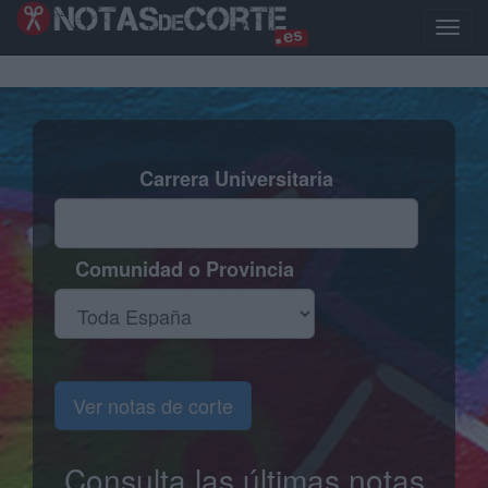
Pasar
al
Toggle
contenido
naviga
principal
Carrera Universitaria
Comunidad o Provincia
Ver notas de corte
Consulta las últimas notas