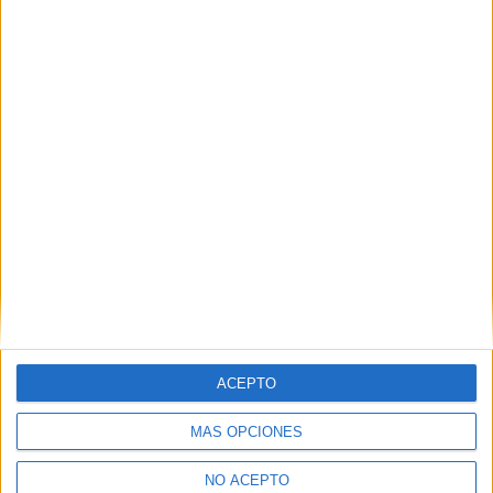
Biología Sevilla
Biología Tenerife
Biología Valencia
Biología Vizcaya
Biología Ávila
ACEPTO
Las Notas de Corte más buscadas
MÁS OPCIONES
Simulador de notas de corte
Notas de corte Distrito Único Andaluz (DUA)
NO ACEPTO