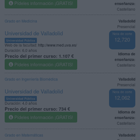
Pídeles información ¡GRATIS!
enseñanza:
Castellano
Grado en Medicina
Valladolid
Presencial
Universidad de Valladolid
Nota de corte
12,720
Universidad Pública
Web de la facultad:
http://www.med.uva.es/
Duración:
6,0 años
Idioma de
Precio del primer curso:
1.107 €
enseñanza:
Pídeles información ¡GRATIS!
Castellano
Grado en Ingeniería Biomédica
Valladolid
Presencial
Universidad de Valladolid
Nota de corte
12,062
Universidad Pública
Duración:
4,0 años
Precio del primer curso:
734 €
Idioma de
Pídeles información ¡GRATIS!
enseñanza:
Castellano
Grado en Matemáticas
Valladolid