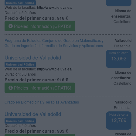
Universidad Pública
Web de la facultad:
http://www.cie.uva.es/
Idioma de
Duración:
5,0 años
enseñanza:
Precio del primer curso:
916 €
Castellano
Pídeles información ¡GRATIS!
Programa de Estudios Conjunto de Grado en Matemáticas y
Valladolid
Grado en Ingeniería Informática de Servicios y Aplicaciones
Presencial
Nota de corte
Universidad de Valladolid
13,092
Universidad Pública
Web de la facultad:
http://www.cie.uva.es/
Idioma de
Duración:
5,0 años
enseñanza:
Precio del primer curso:
916 €
Castellano
Pídeles información ¡GRATIS!
Grado en Biomedicina y Terapias Avanzadas
Valladolid
Presencial
Universidad de Valladolid
Nota de corte
12,769
Universidad Pública
Duración:
4,0 años
Precio del primer curso:
935 €
Idioma de