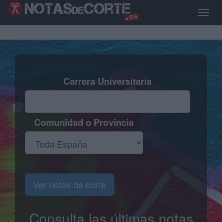
Pasar
al
Toggle
contenido
naviga
principal
Carrera Universitaria
Comunidad o Provincia
Ver notas de corte
Consulta las últimas notas