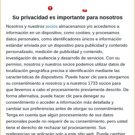
Universidad de Valladolid
Nota de corte
9,860
Universidad Pública
Web de la facultad:
http://www.med.uva.es/
Su privacidad es importante para nosotros
Duración:
4,0 años
Idioma de
Nosotros y nuestros
socios
almacenamos y/o accedemos a
Precio del primer curso:
1.014 €
enseñanza:
información en un dispositivo, como cookies, y procesamos
Pídeles información ¡GRATIS!
Castellano
datos personales, como identificadores únicos e información
estándar enviada por un dispositivo para publicidad y contenido
Grado en Ingeniería en Diseño Industrial y Desarrollo de
Valladolid
personalizado, medición de publicidad y contenido,
Producto
Presencial
investigación de audiencia y desarrollo de servicios.
Con su
Nota de corte
permiso, nosotros y nuestros socios podemos utilizar datos de
Universidad de Valladolid
9,708
localización geográfica precisa e identificación mediante las
Universidad Pública
características de dispositivos. Puede hacer clic para otorgarnos
Web de la facultad:
http://www.iq.uva.es/
Idioma de
Duración:
4,0 años
su consentimiento a nosotros y a nuestros 1733 socios para
enseñanza:
Precio del primer curso:
1.014 €
que llevemos a cabo el procesamiento previamente descrito. De
Castellano
forma alternativa, puede hacer clic para denegar su
Pídeles información ¡GRATIS!
consentimiento o acceder a información más detallada y
cambiar sus preferencias antes de otorgar su consentimiento.
Grado en Ingeniería en Organización Industrial
Valladolid
Tenga en cuenta que algún procesamiento de sus datos
Presencial
personales puede no requerir de su consentimiento, pero usted
Universidad de Valladolid
Nota de corte
tiene el derecho de rechazar tal procesamiento. Sus
9,453
Universidad Pública
preferencias se aplicarán solo a este sitio web. Puede cambiar
Web de la facultad:
http://www.iq.uva.es/