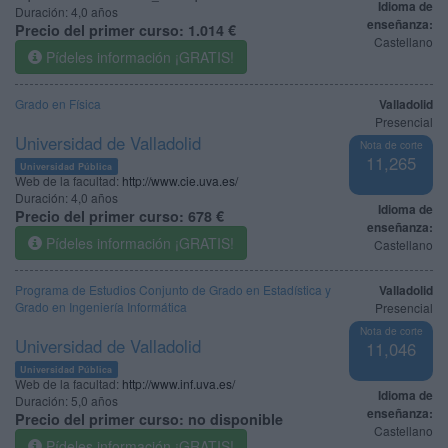
Idioma de
Duración:
4,0 años
enseñanza:
Precio del primer curso:
1.014 €
Castellano
Pídeles información ¡GRATIS!
Grado en Física
Valladolid
Presencial
Universidad de Valladolid
Nota de corte
11,265
Universidad Pública
Web de la facultad:
http://www.cie.uva.es/
Duración:
4,0 años
Idioma de
Precio del primer curso:
678 €
enseñanza:
Pídeles información ¡GRATIS!
Castellano
Programa de Estudios Conjunto de Grado en Estadística y
Valladolid
Grado en Ingeniería Informática
Presencial
Nota de corte
Universidad de Valladolid
11,046
Universidad Pública
Web de la facultad:
http://www.inf.uva.es/
Idioma de
Duración:
5,0 años
enseñanza:
Precio del primer curso:
no disponible
Castellano
Pídeles información ¡GRATIS!