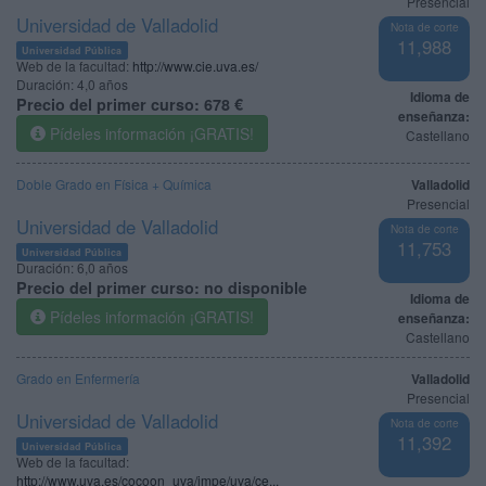
Presencial
Universidad de Valladolid
Nota de corte
11,988
Universidad Pública
Web de la facultad:
http://www.cie.uva.es/
Duración:
4,0 años
Idioma de
Precio del primer curso:
678 €
enseñanza:
Pídeles información ¡GRATIS!
Castellano
Doble Grado en Física + Química
Valladolid
Presencial
Universidad de Valladolid
Nota de corte
11,753
Universidad Pública
Duración:
6,0 años
Precio del primer curso:
no disponible
Idioma de
Pídeles información ¡GRATIS!
enseñanza:
Castellano
Grado en Enfermería
Valladolid
Presencial
Universidad de Valladolid
Nota de corte
11,392
Universidad Pública
Web de la facultad:
http://www.uva.es/cocoon_uva/impe/uva/ce...