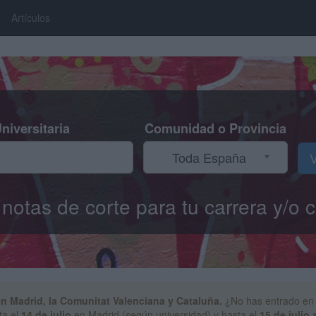
Artículos
niversitaria
Comunidad o Provincia
Toda España
V
s notas de corte para tu carrera y/
en Madrid, la Comunitat Valenciana y Cataluña.
¿No has entrado en 
ta el
14 de julio
en Madrid (según universidad) y hasta el
15 de julio 