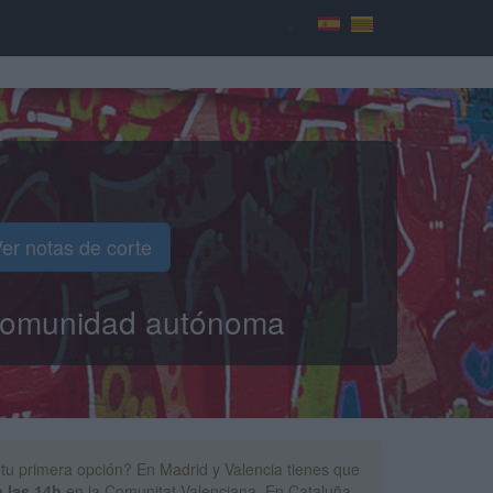
er notas de corte
o comunidad autónoma
tu primera opción? En Madrid y Valencia tienes que
a las 14h
en la Comunitat Valenciana. En Cataluña