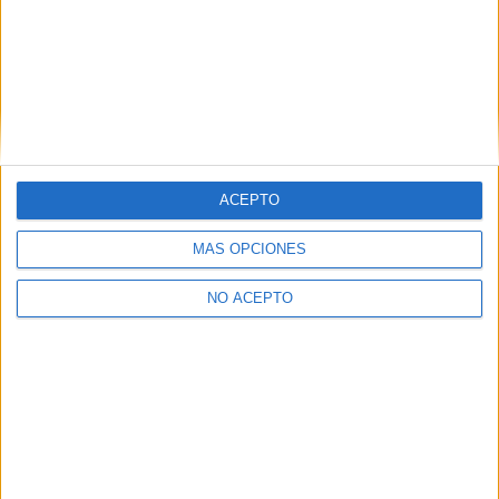
Las Notas de Corte más buscadas
Simulador de notas de corte
Notas de corte Distrito Único Andaluz (DUA)
ACEPTO
Notas de corte Madrid
MÁS OPCIONES
Notas de corte Valencia
Notas de corte Cataluña
NO ACEPTO
Notas de corte Galicia
Notas de corte Granada
Notas de corte Medicina
Notas de corte Enfermería
Notas de corte Psicología
Notas de corte Veterinaria
Notas de corte Ingeniería Aeroespacial