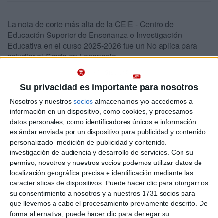
La nota de corte más alta de la CEIE - Centro de
Educación Superior de Enseñanza e Investigación
Educativa en el curso 2025-2026 fue un No aplica para
estudiar el Grado en Logopedia
Abajo se muestran datos de los 5 grados ofrecidos en la CEIE - Centro de
Educación Superior de Enseñanza e Investigación Educativa con sus notas
Su privacidad es importante para nosotros
de corte. La CEIE - Centro de Educación Superior de Enseñanza e
Investigación Educativa es un centro adscrito privado.
Nosotros y nuestros
socios
almacenamos y/o accedemos a
información en un dispositivo, como cookies, y procesamos
Recuerda que es imposible saber de antemano qué nota de
Importante:
datos personales, como identificadores únicos e información
acceso tendrás que sacar para entrar en cualquier carrera de la CEIE -
Centro de Educación Superior de Enseñanza e Investigación Educativa
estándar enviada por un dispositivo para publicidad y contenido
este año.
Las notas de corte del año pasado son sólo orientativas, ya que
personalizado, medición de publicidad y contenido,
cambian cada año en función de la demanda y del número de plazas
investigación de audiencia y desarrollo de servicios.
Con su
ofrecidas
permiso, nosotros y nuestros socios podemos utilizar datos de
localización geográfica precisa e identificación mediante las
características de dispositivos. Puede hacer clic para otorgarnos
Notas de corte CEIE
su consentimiento a nosotros y a nuestros 1731 socios para
que llevemos a cabo el procesamiento previamente descrito. De
Madrid
forma alternativa, puede hacer clic para denegar su