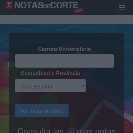
Pasar
al
Toggle
contenido
naviga
principal
Carrera Universitaria
Comunidad o Provincia
Ver notas de corte
Consulta las últimas notas