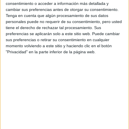
Grado en Logopedia
Presencial
consentimiento o acceder a información más detallada y
Nota de corte
cambiar sus preferencias antes de otorgar su consentimiento.
Duración:
4,0 años
No aplica
Tenga en cuenta que algún procesamiento de sus datos
Precio del primer curso:
6.610 €
personales puede no requerir de su consentimiento, pero usted
Pídeles información ¡GRATIS!
Idioma de
tiene el derecho de rechazar tal procesamiento. Sus
enseñanza:
preferencias se aplicarán solo a este sitio web. Puede cambiar
Castellano
sus preferencias o retirar su consentimiento en cualquier
momento volviendo a este sitio y haciendo clic en el botón
Madrid
Grado en Maestro de
"Privacidad" en la parte inferior de la página web.
Semipresencial
Educación Infantil
Nota de corte
No aplica
Duración:
4,0 años
Precio del primer curso:
6.610 €
Idioma de
enseñanza:
Pídeles información ¡GRATIS!
Castellano
Madrid
Grado en Logopedia
A distancia
Nota de corte
Duración:
4,0 años
No aplica
Precio del primer curso:
6.610 €
Pídeles información ¡GRATIS!