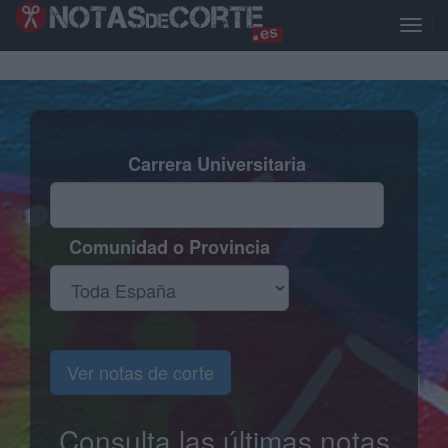
Pasar
al
Toggle
contenido
naviga
principal
Carrera Universitaria
Comunidad o Provincia
Ver notas de corte
Consulta las últimas notas