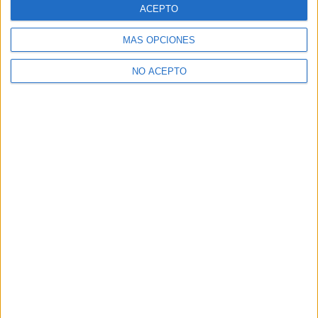
ACEPTO
Notas de corte Galicia
Notas de corte Granada
MÁS OPCIONES
Notas de corte Medicina
NO ACEPTO
Notas de corte Enfermería
Notas de corte Psicología
Notas de corte Veterinaria
Notas de corte Ingeniería Aeroespacial
Notas de corte Criminología
Notas de corte Derecho
Notas de corte Inef
Notas de corte UPV
Notas de corte UCM
Notas de corte Unizar
Notas de corte URJC
Notas de corte USAL
Notas de corte UMU