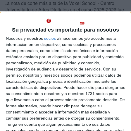
La nota de corte más alta de la Voxel School - Centro
Universitario de Artes Digitales en el curso 2025-2026 fue
un No aplica para estudiar el Grado en Animación Digital
Abajo se muestran datos de los 4 grados ofrecidos en la Voxel School -
Su privacidad es importante para nosotros
Centro Universitario de Artes Digitales con sus notas de corte. La Voxel
School - Centro Universitario de Artes Digitales es un centro adscrito
Nosotros y nuestros
socios
almacenamos y/o accedemos a
privado.
información en un dispositivo, como cookies, y procesamos
Recuerda que es imposible saber de antemano qué nota de
datos personales, como identificadores únicos e información
Importante:
acceso tendrás que sacar para entrar en cualquier carrera de la Voxel
estándar enviada por un dispositivo para publicidad y contenido
School - Centro Universitario de Artes Digitales este año.
Las notas de
personalizado, medición de publicidad y contenido,
corte del año pasado son sólo orientativas, ya que cambian cada año en
investigación de audiencia y desarrollo de servicios.
Con su
función de la demanda y del número de plazas ofrecidas
permiso, nosotros y nuestros socios podemos utilizar datos de
localización geográfica precisa e identificación mediante las
características de dispositivos. Puede hacer clic para otorgarnos
Notas de corte Voxel School
su consentimiento a nosotros y a nuestros 1731 socios para
que llevemos a cabo el procesamiento previamente descrito. De
Madrid
forma alternativa, puede hacer clic para denegar su
Grado en Animación Digital
Presencial
consentimiento o acceder a información más detallada y
Nota de corte
cambiar sus preferencias antes de otorgar su consentimiento.
Duración:
4,0 años
No aplica
Tenga en cuenta que algún procesamiento de sus datos
Precio del primer curso:
no disponible
personales puede no requerir de su consentimiento, pero usted