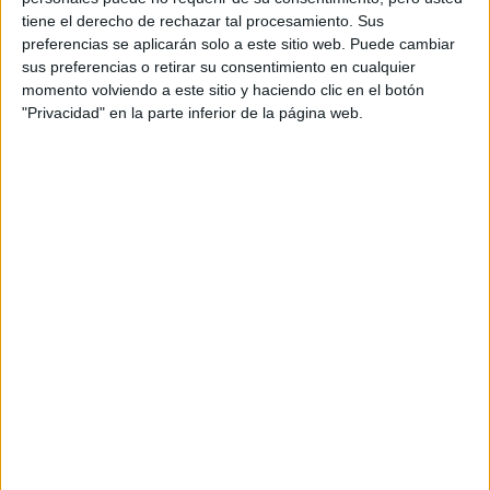
Pídeles información ¡GRATIS!
Idioma de
tiene el derecho de rechazar tal procesamiento. Sus
enseñanza:
preferencias se aplicarán solo a este sitio web. Puede cambiar
Castellano
sus preferencias o retirar su consentimiento en cualquier
momento volviendo a este sitio y haciendo clic en el botón
Madrid
Grado en Diseño y Arte Digital
Presencial
"Privacidad" en la parte inferior de la página web.
para Videojuegos
Nota de corte
No aplica
Duración:
4,0 años
Precio del primer curso:
no disponible
Idioma de
enseñanza:
Pídeles información ¡GRATIS!
Castellano
Madrid
Grado en Diseño Gráfico y
Presencial
Motion Graphics
Nota de corte
No aplica
Duración:
4,0 años
Precio del primer curso:
no disponible
Idioma de
enseñanza:
Pídeles información ¡GRATIS!
Castellano
Madrid