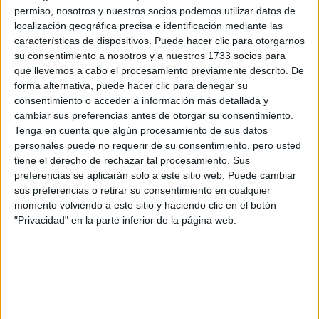
Idioma de
permiso, nosotros y nuestros socios podemos utilizar datos de
Precio del primer curso:
1.166 €
enseñanza:
localización geográfica precisa e identificación mediante las
Pídeles información ¡GRATIS!
Castellano
características de dispositivos. Puede hacer clic para otorgarnos
su consentimiento a nosotros y a nuestros 1733 socios para
Grado en Pedagogía
Madrid
que llevemos a cabo el procesamiento previamente descrito. De
Presencial
forma alternativa, puede hacer clic para denegar su
Universidad Complutense de Madrid
Nota de corte
consentimiento o acceder a información más detallada y
8,600
Universidad Pública
cambiar sus preferencias antes de otorgar su consentimiento.
Web de la facultad:
https://educacion.ucm.es/
Tenga en cuenta que algún procesamiento de sus datos
Duración:
4,0 años
Idioma de
Precio del primer curso:
1.015 €
personales puede no requerir de su consentimiento, pero usted
enseñanza:
tiene el derecho de rechazar tal procesamiento. Sus
Pídeles información ¡GRATIS!
Castellano
preferencias se aplicarán solo a este sitio web. Puede cambiar
sus preferencias o retirar su consentimiento en cualquier
Grado en Ingeniería de Computadores
Madrid
momento volviendo a este sitio y haciendo clic en el botón
Presencial
"Privacidad" en la parte inferior de la página web.
Universidad de Alcalá
Nota de corte
8,575
Universidad Pública
Web de la facultad:
http://escuelapolitecnica.uah.es/
Duración:
4,0 años
Idioma de
Precio del primer curso:
1.166 €
enseñanza:
Pídeles información ¡GRATIS!
Castellano