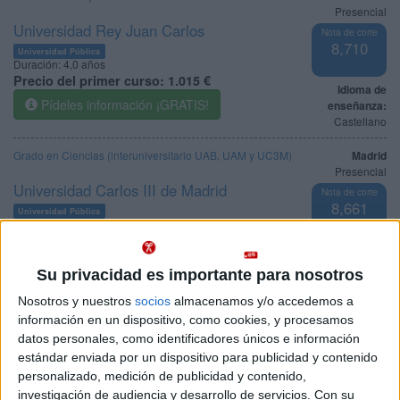
Presencial
Universidad Rey Juan Carlos
Nota de corte
8,710
Universidad Pública
Duración:
4,0 años
Precio del primer curso:
1.015 €
Idioma de
Pídeles información ¡GRATIS!
enseñanza:
Castellano
Grado en Ciencias (interuniversitario UAB, UAM y UC3M)
Madrid
Presencial
Universidad Carlos III de Madrid
Nota de corte
8,661
Universidad Pública
Duración:
4,0 años
Precio del primer curso:
1.166 €
Idioma de
Pídeles información ¡GRATIS!
enseñanza:
Su privacidad es importante para nosotros
Castellano
Nosotros y nuestros
socios
almacenamos y/o accedemos a
Grado en Ingeniería Electrónica de Comunicaciones
Madrid
información en un dispositivo, como cookies, y procesamos
Presencial
datos personales, como identificadores únicos e información
Universidad Complutense de Madrid
Nota de corte
estándar enviada por un dispositivo para publicidad y contenido
8,653
Universidad Pública
personalizado, medición de publicidad y contenido,
Web de la facultad:
https://fisicas.ucm.es/
investigación de audiencia y desarrollo de servicios.
Con su
Duración:
4,0 años