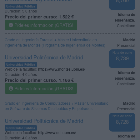
8,760
Universidad Pública
Duración:
5,0 años
Idioma de
Precio del primer curso:
1.522 €
enseñanza:
Pídeles información ¡GRATIS!
Castellano
Grado en Ingeniería Forestal + Máster Universitario en
Madrid
Ingeniería de Montes (Programa de Ingeniero/a de Montes)
Presencial
Nota de corte
Universidad Politécnica de Madrid
8,739
Universidad Pública
Web de la facultad:
https://www.montes.upm.es/
Idioma de
Duración:
4,0 años
enseñanza:
Precio del primer curso:
1.166 €
Castellano
Pídeles información ¡GRATIS!
Grado en Ingeniería de Computadores + Máster Universitario
Madrid
en Software de Sistemas Distribuidos y Empotrados
Presencial
Nota de corte
Universidad Politécnica de Madrid
8,728
Universidad Pública
Web de la facultad:
http://www.eui.upm.es/
Idioma de
Duración:
4,0 años