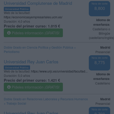
Universidad Complutense de Madrid
Nota de corte
8,800
Universidad Pública
Web de la facultad:
https://economicasyempresariales.ucm.es/
Idioma de
Duración:
4,0 años
enseñanza:
Precio del primer curso:
1.015 €
Castellano o
Pídeles información ¡GRATIS!
Bilingüe
(castellano/inglés
Doble Grado en Ciencia Política y Gestión Pública +
Madrid
Periodismo
Presencial
Nota de corte
Universidad Rey Juan Carlos
8,775
Universidad Pública
Web de la facultad:
https://www.urjc.es/universidad/facultad...
Idioma de
Duración:
5,0 años
enseñanza:
Precio del primer curso:
1.421 €
Castellano
Pídeles información ¡GRATIS!
Doble Grado en Relaciones Laborales y Recursos Humanos
Madrid
+ Trabajo Social
Presencial
Nota de corte
Universidad Rey Juan Carlos