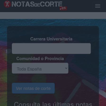
Pasar
al
Toggl
contenido
naviga
principal
Carrera Universitaria
Comunidad o Provincia
Ver notas de corte
Consulta las últimas notas